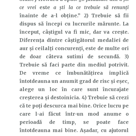
ce vrei
este
a ști la ce trebuie să renunți
înainte de a-l obține.” 2) Trebuie să fii
dispus să începi cu lucrurile mărunte. La
început, câștigul va fi mic, dar va crește.
Diferența dintre câștigătorul medaliei de
aur și ceilalți concurenți, este de multe ori
de doar câteva sutimi de secundă. 3)
Trebuie să faci parte din mediul potrivit.
De vreme ce îmbunătățirea implică
întotdeauna un anumit grad de risc și eșec,
alege un loc în care sunt încurajate
creșterea și destoinicia. 4) Trebuie să crezi
că te poți descurca mai bine. Orice lucru pe
care l-ai făcut într-un mod anume o
perioadă de timp, se poate face
întotdeauna mai bine. Așadar, cu ajutorul