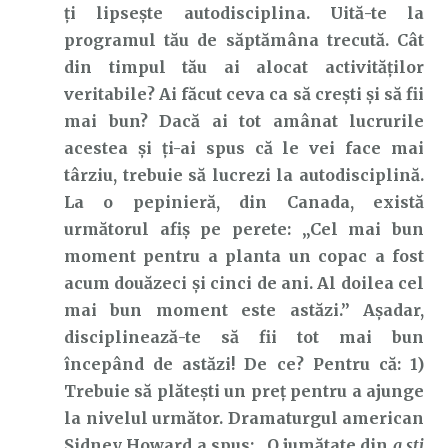
ți lipsește autodisciplina. Uită-te la
programul tău de săptămâna trecută. Cât
din timpul tău ai alocat activităților
veritabile? Ai făcut ceva ca să crești și să fii
mai bun? Dacă ai tot amânat lucrurile
acestea și ți-ai spus că le vei face mai
târziu, trebuie să lucrezi la autodisciplină.
La o pepinieră, din Canada, există
următorul afiș pe perete: „Cel mai bun
moment pentru a planta un copac a fost
acum douăzeci și cinci de ani. Al doilea cel
mai bun moment este astăzi.” Așadar,
disciplinează-te să fii tot mai bun
începând de astăzi! De ce? Pentru că: 1)
Trebuie să plătești un preț pentru a ajunge
la nivelul următor. Dramaturgul american
Sidney Howard a spus: „O jumătate din
a ști