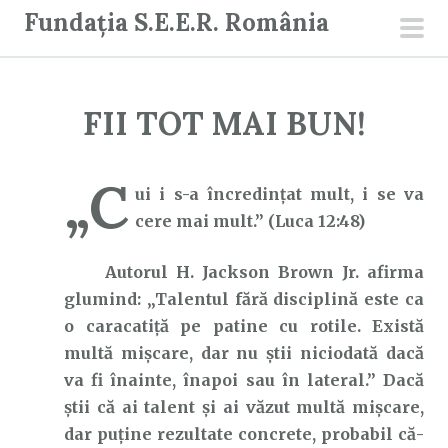
S
Fundația S.E.E.R. România
a
men
r
prin
i
FII TOT MAI BUN!
l
a
c
„C
ui i s-a încredinţat mult, i se va
o
cere mai mult.” (Luca 12:48)
n
ț
Autorul H. Jackson Brown Jr. afirma
i
glumind: „Talentul fără disciplină este ca
n
o caracatiță pe patine cu rotile. Există
u
multă mișcare, dar nu știi niciodată dacă
t
va fi înainte, înapoi sau în lateral.” Dacă
știi că ai talent și ai văzut multă mișcare,
dar puține rezultate concrete, probabil că-