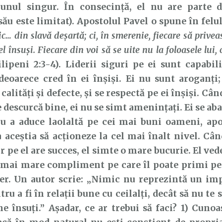
 unul singur. În consecință, el nu are parte d
său este limitat). Apostolul Pavel o spune în fel
ic… din slavă deşartă; ci, în smerenie, fiecare să privea
l însuşi. Fiecare din voi să se uite nu la foloasele lui, c
lipeni 2:3-4). Liderii siguri pe ei sunt capabil
eoarece cred în ei înșiși. Ei nu sunt aroganți;
calități și defecte, și se respectă pe ei înșiși. Cân
 descurcă bine, ei nu se simt amenințați. Ei se ab
ru a aduce laolaltă pe cei mai buni oameni, apo
 aceștia să acționeze la cel mai înalt nivel. Câ
ur pe el are succes, el simte o mare bucurie. El ved
l mai mare compliment pe care îl poate primi pe
ider. Un autor scrie: „Nimic nu reprezintă un i
ru a fi în relații bune cu ceilalți, decât să nu te 
ne însuți.” Așadar, ce ar trebui să faci? 1) Cunoa