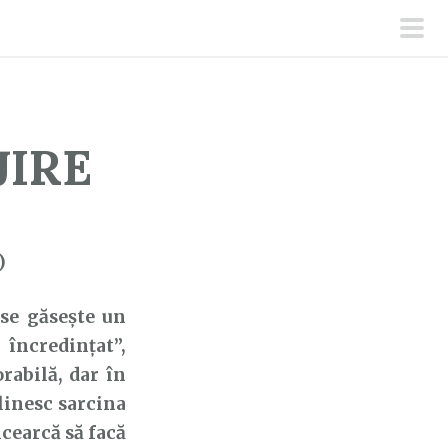
men
prin
JIRE
)
se găsește un
 încredințat”,
rabilă, dar în
plinesc sarcina
ncearcă să facă