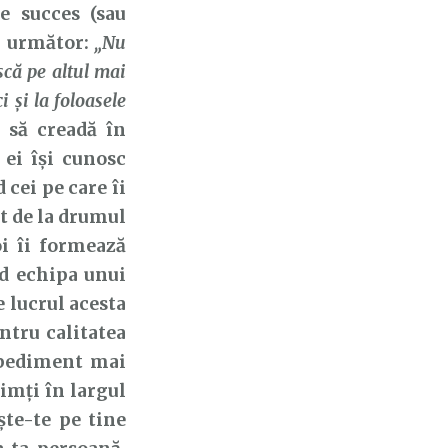
e succes (sau
ul următor:
„Nu
scă pe altul mai
i şi la foloasele
i să creadă în
 ei își cunosc
d cei pe care îi
at de la drumul
i îi formează
nd echipa unui
e lucrul acesta
ntru calitatea
mpediment mai
simți în largul
ște-te pe tine