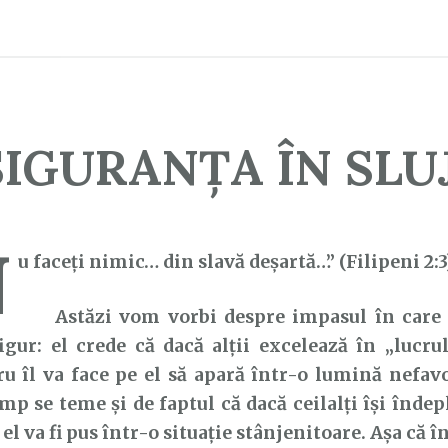
IGURANȚA ÎN SLU
N
u faceţi nimic… din slavă deşartă…” (Filipeni 2:3
Astăzi vom vorbi despre impasul în care 
igur: el crede că dacă alții excelează în „lucrul
ru îl va face pe el să apară într-o lumină nefavo
imp se teme și de faptul că dacă ceilalți își înde
 el va fi pus într-o situație stânjenitoare. Așa că î