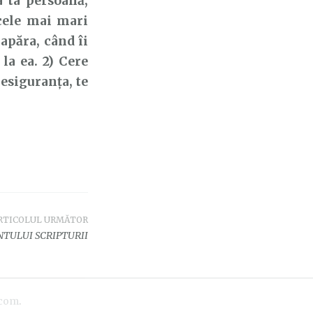
a ta persoană,
cele mai mari
 apăra, când îi
la ea. 2) Cere
nesiguranța, te
RTICOLUL URMĂTOR
TULUI SCRIPTURII
.com
.