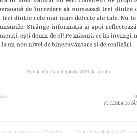
Dacă în mod natural nu ești conștient de propri
persoană de încredere să numească trei dintre 
și trei dintre cele mai mari defecte ale tale. Nu te
unsurile. Strânge informația și apoi reflectează 
l meriți, ești demn de el! Pe măsură ce îți învingi 
a la un nou nivel de binecuvântare și de realizări.
Publicat în
14 noiembrie 2021
de
admin
DENT
A
e
PUTEREA CUVÂN
pulsat cu mândrie de WordPress
~
Tema: Scrawl de
WordPress