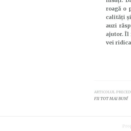
însuți. 
roagă o 
calități 
auzi răsp
ajutor. Î
vei ridic
ARTICOLUL PRECE
Navigar
FII TOT MAI BUN!
în
articole
Pro