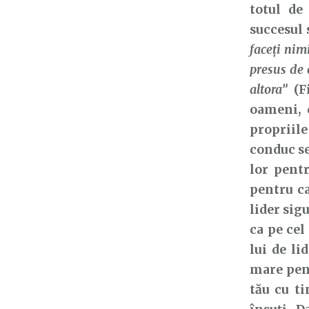
totul de
succesul 
faceţi nim
presus de e
altora”
(Fi
oameni, d
propriile 
conduc se
lor pent
pentru ca
lider sig
ca pe ce
lui de l
mare pent
tău cu ti