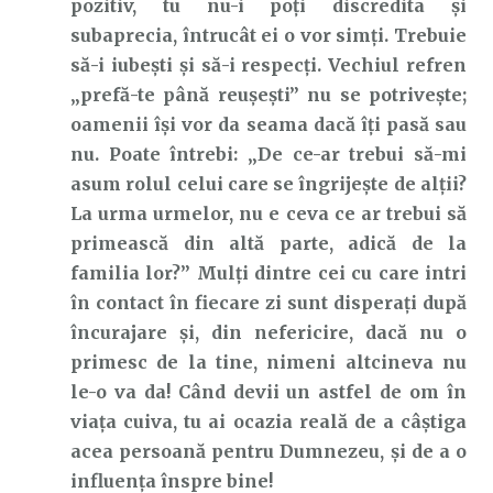
pozitiv, tu nu-i poți discredita și
subaprecia, întrucât ei o vor simți. Trebuie
să-i iubești și să-i respecți. Vechiul refren
„prefă-te până reușești” nu se potrivește;
oamenii își vor da seama dacă îți pasă sau
nu. Poate întrebi: „De ce-ar trebui să-mi
asum rolul celui care se îngrijește de alții?
La urma urmelor, nu e ceva ce ar trebui să
primească din altă parte, adică de la
familia lor?” Mulți dintre cei cu care intri
în contact în fiecare zi sunt disperați după
încurajare și, din nefericire, dacă nu o
primesc de la tine, nimeni altcineva nu
le-o va da! Când devii un astfel de om în
viața cuiva, tu ai ocazia reală de a câștiga
acea persoană pentru Dumnezeu, și de a o
influența înspre bine!