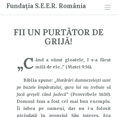
S
Fundația S.E.E.R. România
a
men
r
prin
i
FII UN PURTĂTOR DE
l
a
GRIJĂ!
c
o
„C
n
ând a văzut gloatele, I s-a făcut
ț
milă de ele…” (Matei 9:36).
i
Biblia spune:
„Hotărâri dumnezeieşti sunt
n
pe buzele împăratului, gura lui nu trebuie să
u
facă greşeli când judecă”
(Proverbele 16:10).
t
Domnul Isus a fost cel mai bun exemplu.
Îi iubea pe oameni, dar nu i-a folosit
niciodată în propriul Său interes. Era