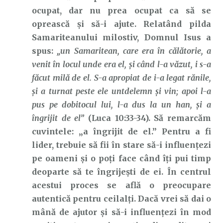
ocupat, dar nu prea ocupat ca să se
oprească și să-i ajute. Relatând pilda
Samariteanului milostiv, Domnul Isus a
spus:
„un Samaritean, care era în călătorie, a
venit în locul unde era el, şi când l-a văzut, i s-a
făcut milă de el. S-a apropiat de i-a legat rănile,
şi a turnat peste ele untdelemn şi vin; apoi l-a
pus pe dobitocul lui, l-a dus la un han, şi a
îngrijit de el”
(Luca 10:33-34). Să remarcăm
cuvintele: „a îngrijit de el.” Pentru a fi
lider, trebuie să fii în stare să-i influențezi
pe oameni și o poți face când îți pui timp
deoparte să te îngrijești de ei. În centrul
acestui proces se află o preocupare
autentică pentru ceilalți. Dacă vrei să dai o
mână de ajutor și să-i influențezi în mod