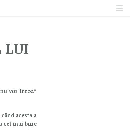
men
prin
 LUI
nu vor trece.”
 când acesta a
ea cel mai bine