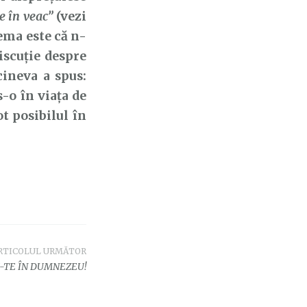
e în veac”
(vezi
ema este că n-
iscuție despre
cineva a spus:
-o în viața de
ot posibilul în
RTICOLUL URMĂTOR
E-TE ÎN DUMNEZEU!