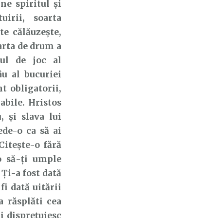
ne spiritul și
irii, soarta
te călăuzește,
arta de drum a
nul de joc al
âu al bucuriei
t obligatorii,
abile. Hristos
, și slava lui
ede-o ca să ai
Citește-o fără
o să-ți umple
 Ți-a fost dată
fi dată uitării
a răsplăti cea
i disprețuiesc