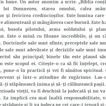
în lume. Un autor anonim a scris: „Biblia conți
a lui Dumnezeu, starea omului, calea mântu
or și fericirea credincioșilor. Este lumina care 
e alimentează și mângâierea care bucură. Este h
lui, busola pilotului, arma soldatului și pla
ui. Este o mină cu filoane incredibile, și un r
. Doctrinele sale sunt sfinte, preceptele sale sun
le sale sunt adevărate și deciziile sale sunt imu
ectul său principal; binele tău este planul său
este scopul ei. Citește-o ca să fii înțelept, cr
, pune-o în practică și vei fi sănătos spiritual. 
recvent și într-o atitudine de rugăciune. Las-
ă-ți stăpânească inima și să-ți călăuzească pașii.
rioada vieții, va fi deschisă la judecată și nu va 
. Ea implică cea mai înaltă responsabilitate, v
strădanie și îi va judeca pe cei care-i ignoră și-