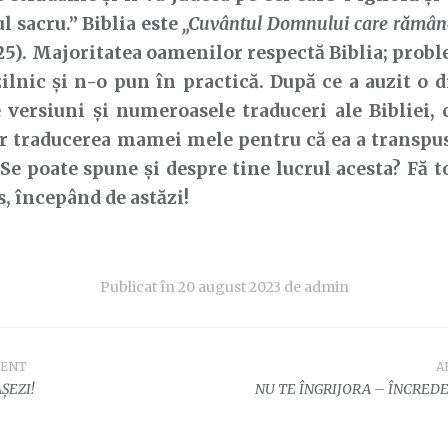
l sacru.” Biblia este
„Cuvântul Domnului care rămân
:25). Majoritatea oamenilor respectă Biblia; probl
zilnic și n-o pun în practică. După ce a auzit o d
e versiuni și numeroasele traduceri ale Bibliei, 
r traducerea mamei mele pentru că ea a transpus
” Se poate spune și despre tine lucrul acesta? Fă t
s, începând de astăzi!
Publicat în
20 august 2023
de
admin
DENT
A
e
ȘEZI!
NU TE ÎNGRIJORA – ÎNCRED