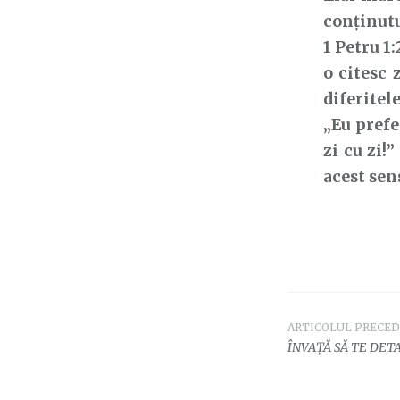
conținutu
1 Petru 1
o citesc 
diferitel
„Eu prefe
zi cu zi!
acest sen
ARTICOLUL PRECE
Navigar
ÎNVAȚĂ SĂ TE DETA
în