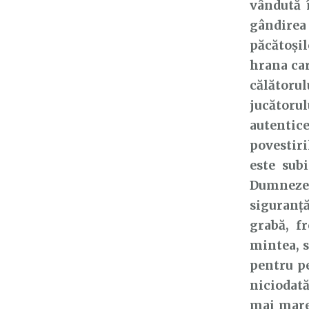
vândută 
gândire
păcătoșil
hrana car
călătoru
jucătorul
autentice
povestiri
este subi
Dumnezeu 
siguranță
grabă, f
mintea, s
pentru pe
niciodată
mai mare 