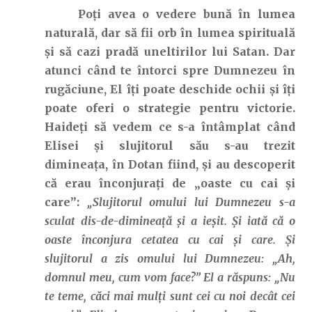
Poți avea o vedere bună în lumea
naturală, dar să fii orb în lumea spirituală
și să cazi pradă uneltirilor lui Satan. Dar
atunci când te întorci spre Dumnezeu în
rugăciune, El îți poate deschide ochii și îți
poate oferi o strategie pentru victorie.
Haideți să vedem ce s-a întâmplat când
Elisei și slujitorul său s-au trezit
dimineața, în Dotan fiind, și au descoperit
că erau înconjurați de „oaste cu cai și
care”:
„Slujitorul omului lui Dumnezeu s-a
sculat dis-de-dimineaţă şi a ieşit. Şi iată că o
oaste înconjura cetatea cu cai şi care. Şi
slujitorul a zis omului lui Dumnezeu: „Ah,
domnul meu, cum vom face?” El a răspuns: „Nu
te teme, căci mai mulţi sunt cei cu noi decât cei