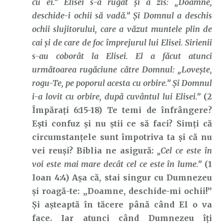
cu ei.” Elisei s-a rugat şi a zis: „Doamne,
deschide-i ochii să vadă.” Şi Domnul a deschis
ochii slujitorului, care a văzut muntele plin de
cai şi de care de foc împrejurul lui Elisei. Sirienii
s-au coborât la Elisei. El a făcut atunci
următoarea rugăciune către Domnul: „Loveşte,
rogu-Te, pe poporul acesta cu orbire.” Şi Domnul
i-a lovit cu orbire, după cuvântul lui Elisei.”
(2
Împărați 6:15-18) Te temi de înfrângere?
Ești confuz și nu știi ce să faci? Simți că
circumstanțele sunt împotriva ta și că nu
vei reuși? Biblia ne asigură:
„Cel ce este în
voi este mai mare decât cel ce este în lume.”
(1
Ioan 4:4) Așa că, stai singur cu Dumnezeu
și roagă-te: „Doamne, deschide-mi ochii!”
Și așteaptă în tăcere până când El o va
face. Iar atunci când Dumnezeu îți