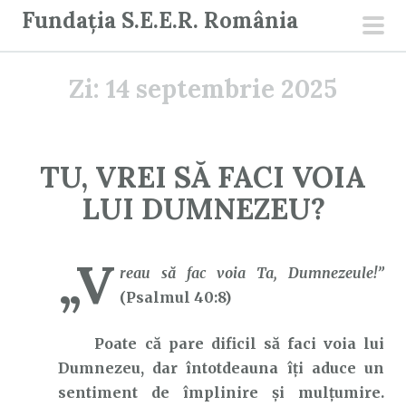
S
Fundația S.E.E.R. România
a
men
r
prin
Zi:
14 septembrie 2025
i
l
a
c
TU, VREI SĂ FACI VOIA
o
LUI DUMNEZEU?
n
ț
i
„V
reau să fac voia Ta, Dumnezeule!”
n
(Psalmul 40:8)
u
t
Poate că pare dificil să faci voia lui
Dumnezeu, dar întotdeauna îți aduce un
sentiment de împlinire și mulțumire.