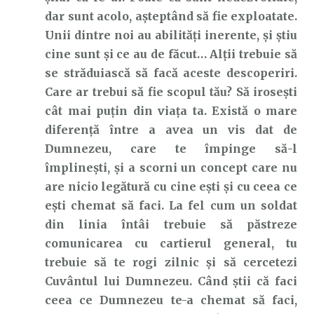
dar sunt acolo, așteptând să fie exploatate.
Unii dintre noi au abilități inerente, și știu
cine sunt și ce au de făcut… Alții trebuie să
se străduiască să facă aceste descoperiri.
Care ar trebui să fie scopul tău? Să irosești
cât mai puțin din viața ta. Există o mare
diferență între a avea un vis dat de
Dumnezeu, care te împinge să-l
împlinești, și a scorni un concept care nu
are nicio legătură cu cine ești și cu ceea ce
ești chemat să faci. La fel cum un soldat
din linia întâi trebuie să păstreze
comunicarea cu cartierul general, tu
trebuie să te rogi zilnic și să cercetezi
Cuvântul lui Dumnezeu. Când știi că faci
ceea ce Dumnezeu te-a chemat să faci,