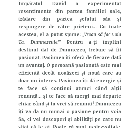
Împăratul David a experimentat
resentimente din partea familiei sale,
trădare din partea șefului său și
respingere de către prieteni… Cu toate
acestea, el a putut spune:
„Vreau să fac voia
Ta, Dumnezeule!”
Pentru a-ți împlini
destinul dat de Dumnezeu, trebuie să fii
pasionat. Pasiunea îți oferă de fiecare dată
un avantaj. O persoană pasionată este mai
eficientă decât nouăzeci și nouă care au
doar un interes. Pasiunea îți dă energie și
te face să continui atunci când alții
renunță… și te face să mergi mai departe
chiar când și tu vrei să renunți! Dumnezeu
îți va da nu numai o pasiune pentru voia
Sa, ci vei descoperi și abilități pe care nu
știai că le ai. Poate că sunt nedezvoltate,