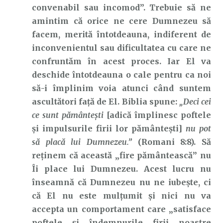
convenabil sau incomod”. Trebuie să ne
amintim că orice ne cere Dumnezeu să
facem, merită întotdeauna, indiferent de
inconvenientul sau dificultatea cu care ne
confruntăm în acest proces. Iar El va
deschide întotdeauna o cale pentru ca noi
să-i împlinim voia atunci când suntem
ascultători față de El. Biblia spune:
„Deci cei
ce sunt pământeşti
[adică împlinesc poftele
și impulsurile firii lor pământești]
nu pot
să placă lui Dumnezeu.”
(Romani 8:8). Să
reținem că această „fire pământească” nu
Îi place lui Dumnezeu. Acest lucru nu
înseamnă că Dumnezeu nu ne iubește, ci
că El nu este mulțumit și nici nu va
accepta un comportament care „satisface
poftele și îndemnurile firii noastre