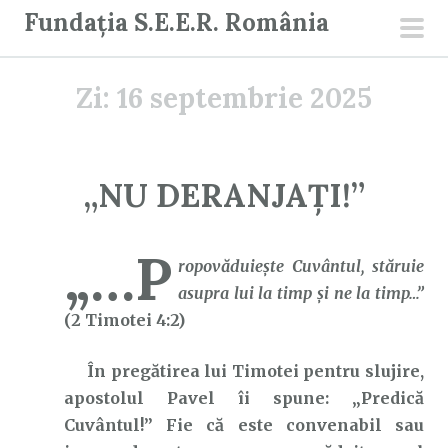
S
Fundația S.E.E.R. România
a
men
r
prin
Zi:
16 septembrie 2025
i
l
a
c
„NU DERANJAȚI!”
o
n
„…P
ț
ropovăduieşte Cuvântul, stăruie
i
asupra lui la timp şi ne la timp…”
n
(2 Timotei 4:2)
u
t
În pregătirea lui Timotei pentru slujire,
apostolul Pavel îi spune: „Predică
Cuvântul!” Fie că este convenabil sau