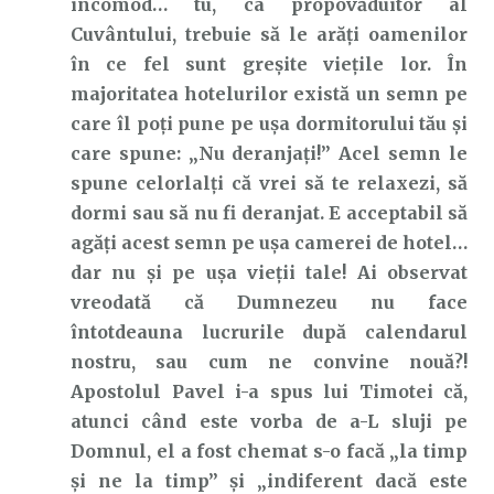
incomod… tu, ca propovăduitor al
Cuvântului, trebuie să le arăți oamenilor
în ce fel sunt greșite viețile lor. În
majoritatea hotelurilor există un semn pe
care îl poți pune pe ușa dormitorului tău și
care spune: „Nu deranjați!” Acel semn le
spune celorlalți că vrei să te relaxezi, să
dormi sau să nu fi deranjat. E acceptabil să
agăți acest semn pe ușa camerei de hotel…
dar nu și pe ușa vieții tale! Ai observat
vreodată că Dumnezeu nu face
întotdeauna lucrurile după calendarul
nostru, sau cum ne convine nouă?!
Apostolul Pavel i-a spus lui Timotei că,
atunci când este vorba de a-L sluji pe
Domnul, el a fost chemat s-o facă „la timp
și ne la timp” și „indiferent dacă este