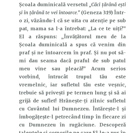
Școala duminicală versetul
„Căci țărână ești
și în țărână te vei întoarce.”
(Geneza 3:19) Într-
o zi, văzându-l că se uita cu atenție pe sub
pat, mama sa l-a întrebat: „La ce te uiți?”
El a răspuns: „Învățătorul meu de la
Școala duminicală a spus că venim din
praf și ne întoarcem în praf. Și nu pot să-
mi dau seama dacă praful de sub patul
meu vine sau pleacă!” Acum serios
vorbind, întrucât trupul tău este
vremelnic, iar sufletul tău este veșnic,
trebuie să privești pe termen lung și să ai
grijă de suflet! Hrănește-ți zilnic sufletul
cu Cuvântul lui Dumnezeu. Întărește-l și
îmbogățește-l petrecând timp în fiecare zi
cu Dumnezeu în rugăciune. Descoperă
talentele și comorile pe care El le-a pus în