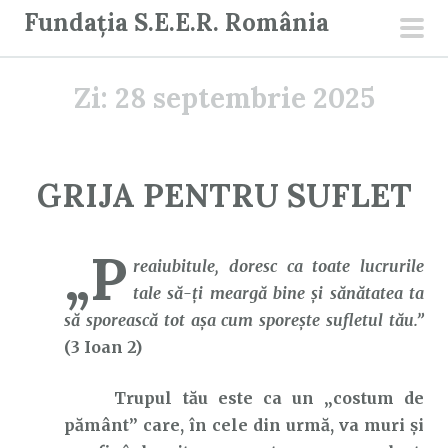
S
Fundația S.E.E.R. România
a
men
r
prin
Zi:
28 septembrie 2025
i
l
a
c
GRIJA PENTRU SUFLET
o
n
„P
ț
reaiubitule, doresc ca toate lucrurile
i
tale să-ţi meargă bine şi sănătatea ta
n
să sporească tot aşa cum sporeşte sufletul tău.”
u
(3 Ioan 2)
t
Trupul tău este ca un „costum de
pământ” care, în cele din urmă, va muri și