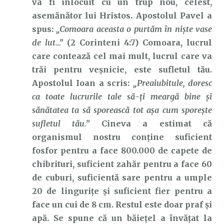
va fi înlocuit cu un trup nou, celest,
asemănător lui Hristos. Apostolul Pavel a
spus:
„Comoara aceasta o purtăm în nişte vase
de lut…”
(2 Corinteni 4:7) Comoara, lucrul
care contează cel mai mult, lucrul care va
trăi pentru veșnicie, este sufletul tău.
Apostolul Ioan a scris:
„Preaiubitule, doresc
ca toate lucrurile tale să-ţi meargă bine şi
sănătatea ta să sporească tot aşa cum sporeşte
sufletul tău.”
Cineva a estimat că
organismul nostru conține suficient
fosfor pentru a face 800.000 de capete de
chibrituri, suficient zahăr pentru a face 60
de cuburi, suficientă sare pentru a umple
20 de lingurițe și suficient fier pentru a
face un cui de 8 cm. Restul este doar praf și
apă. Se spune că un băiețel a învățat la