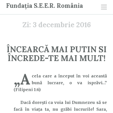
S
Fundația S.E.E.R. România
a
men
r
prin
Zi:
3 decembrie 2016
i
l
a
c
ÎNCEARCĂ MAI PUTIN SI
o
ÎNCREDE-TE MAI MULT!
n
ț
i
„A
cela care a început în voi această
n
bună lucrare, o va isprăvi…”
u
(Filipeni 1:6)
t
Dacă dorești ca voia lui Dumnezeu să se
facă în viața ta, nu grăbi lucrurile! Sara,