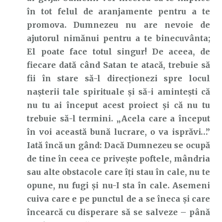
în tot felul de aranjamente pentru a te
promova. Dumnezeu nu are nevoie de
ajutorul nimănui pentru a te binecuvânta;
El poate face totul singur! De aceea, de
fiecare dată când Satan te atacă, trebuie să
fii în stare să-l direcționezi spre locul
nașterii tale spirituale și să-i amintești că
nu tu ai început acest proiect și că nu tu
trebuie să-l termini. „Acela care a început
în voi această bună lucrare, o va isprăvi…”
Iată încă un gând: Dacă Dumnezeu se ocupă
de tine în ceea ce privește poftele, mândria
sau alte obstacole care îți stau în cale, nu te
opune, nu fugi și nu-I sta în cale. Asemeni
cuiva care e pe punctul de a se îneca și care
încearcă cu disperare să se salveze – până