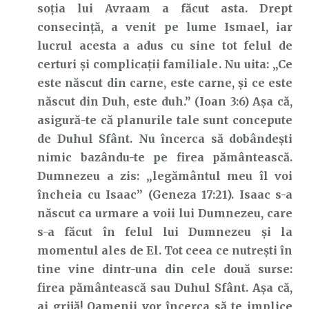
soția lui Avraam a făcut asta. Drept
consecință, a venit pe lume Ismael, iar
lucrul acesta a adus cu sine tot felul de
certuri și complicații familiale. Nu uita: „Ce
este născut din carne, este carne, şi ce este
născut din Duh, este duh.” (Ioan 3:6) Așa că,
asigură-te că planurile tale sunt concepute
de Duhul Sfânt. Nu încerca să dobândești
nimic bazându-te pe firea pământească.
Dumnezeu a zis: „legământul meu îl voi
încheia cu Isaac” (Geneza 17:21). Isaac s-a
născut ca urmare a voii lui Dumnezeu, care
s-a făcut în felul lui Dumnezeu și la
momentul ales de El. Tot ceea ce nutrești în
tine vine dintr-una din cele două surse:
firea pământească sau Duhul Sfânt. Așa că,
ai grijă! Oamenii vor încerca să te implice