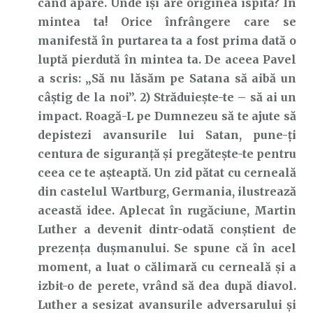
când apare. Unde își are originea ispita? În
mintea ta! Orice înfrângere care se
manifestă în purtarea ta a fost prima dată o
luptă pierdută în mintea ta. De aceea Pavel
a scris: „Să nu lăsăm pe Satana să aibă un
câştig de la noi”. 2) Străduiește-te – să ai un
impact. Roagă-L pe Dumnezeu să te ajute să
depistezi avansurile lui Satan, pune-ți
centura de siguranță și pregătește-te pentru
ceea ce te așteaptă. Un zid pătat cu cerneală
din castelul Wartburg, Germania, ilustrează
această idee. Aplecat în rugăciune, Martin
Luther a devenit dintr-odată conștient de
prezența dușmanului. Se spune că în acel
moment, a luat o călimară cu cerneală și a
izbit-o de perete, vrând să dea după diavol.
Luther a sesizat avansurile adversarului și