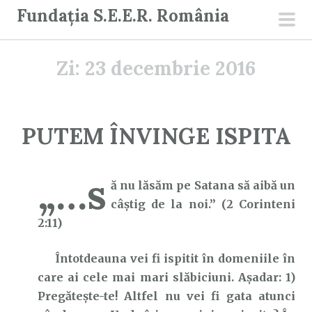
S
Fundația S.E.E.R. România
a
men
r
prin
Zi:
23 decembrie 2016
i
l
a
c
PUTEM ÎNVINGE ISPITA
o
n
„…s
ț
ă nu lăsăm pe Satana să aibă un
i
câştig de la noi.” (2 Corinteni
n
2:11)
u
t
Întotdeauna vei fi ispitit în domeniile în
care ai cele mai mari slăbiciuni. Așadar: 1)
Pregătește-te! Altfel nu vei fi gata atunci