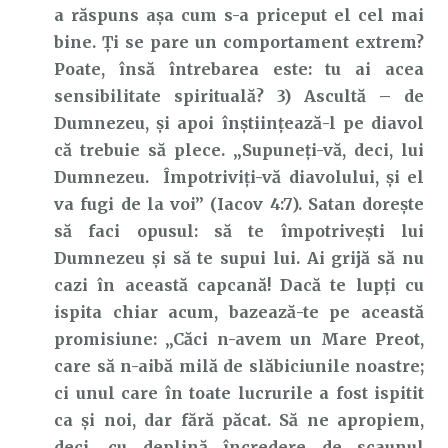
a răspuns așa cum s-a priceput el cel mai
bine. Ți se pare un comportament extrem?
Poate, însă întrebarea este: tu ai acea
sensibilitate spirituală? 3) Ascultă – de
Dumnezeu, și apoi înștiințează-l pe diavol
că trebuie să plece. „Supuneţi-vă, deci, lui
Dumnezeu. Împotriviţi-vă diavolului, şi el
va fugi de la voi” (Iacov 4:7). Satan dorește
să faci opusul: să te împotrivești lui
Dumnezeu și să te supui lui. Ai grijă să nu
cazi în această capcană! Dacă te lupți cu
ispita chiar acum, bazează-te pe această
promisiune: „Căci n-avem un Mare Preot,
care să n-aibă milă de slăbiciunile noastre;
ci unul care în toate lucrurile a fost ispitit
ca şi noi, dar fără păcat. Să ne apropiem,
deci, cu deplină încredere de scaunul