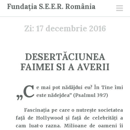
S
Fundația S.E.E.R. România
a
men
r
prin
Zi:
17 decembrie 2016
i
l
a
c
DESERTĂCIUNEA
o
FAIMEI SI A AVERII
n
ț
i
„C
e mai pot nădăjdui eu? În Tine îmi
n
este nădejdea” (Psalmul 39:7)
u
t
Fascinația pe care o nutrește societatea
față de Hollywood și față de celebrități a
cam luat-o razna. Milioane de oameni îi