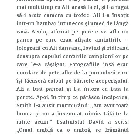
mai mult timp cu Ali, acasă la el, și l-a rugat
să-i arate camera cu trofee. Ali l-a însoțit
într-un hambar întunecos și umed de lângă
casă. Acolo, atârnat pe perete se afla un
panou pe care erau afișate amintirile –
fotografii cu Ali dansând, lovind și ridicând
deasupra capului centurile campionilor pe
care le-a câștigat. Fotografiile însă erau
murdare de pete albe de la porumbeii care
își făcuseră cuibul pe bârnele acoperișului.
Ali a luat panoul și l-a întors cu fața la
perete. Apoi, în timp ce părăsea încăperea,
Smith l-a auzit murmurând: „Am avut toată
lumea și nu a însemnat nimic. Uită-te la
mine acum!” Psalmistul David a scris:
„Omul umblă ca o umbră, se frământă