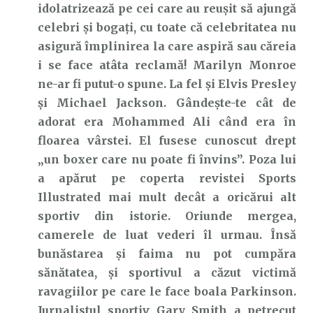
idolatrizează pe cei care au reușit să ajungă
celebri și bogați, cu toate că celebritatea nu
asigură împlinirea la care aspiră sau căreia
i se face atâta reclamă! Marilyn Monroe
ne-ar fi putut-o spune. La fel și Elvis Presley
și Michael Jackson. Gândește-te cât de
adorat era Mohammed Ali când era în
floarea vârstei. El fusese cunoscut drept
„un boxer care nu poate fi învins”. Poza lui
a apărut pe coperta revistei Sports
Illustrated mai mult decât a oricărui alt
sportiv din istorie. Oriunde mergea,
camerele de luat vederi îl urmau. Însă
bunăstarea și faima nu pot cumpăra
sănătatea, și sportivul a căzut victimă
ravagiilor pe care le face boala Parkinson.
Jurnalistul sportiv Gary Smith a petrecut