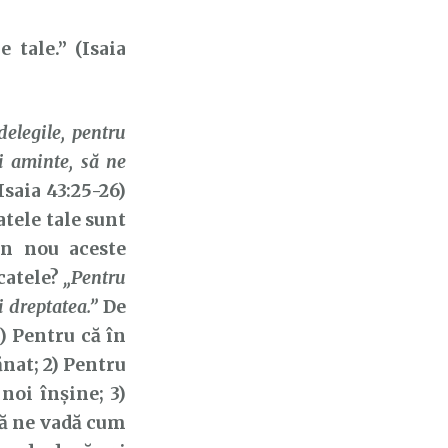
 tale.” (Isaia
delegile, pentru
i aminte, să ne
Isaia 43:25-26)
tele tale sunt
in nou aceste
ăcatele?
„Pentru
i dreptatea.”
De
1) Pentru că în
nat; 2) Pentru
oi înșine; 3)
să ne vadă cum