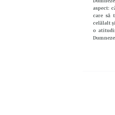
Dumnezeu
aspect: c
care să 
celălalt 
o atitudi
Dumnezeu 