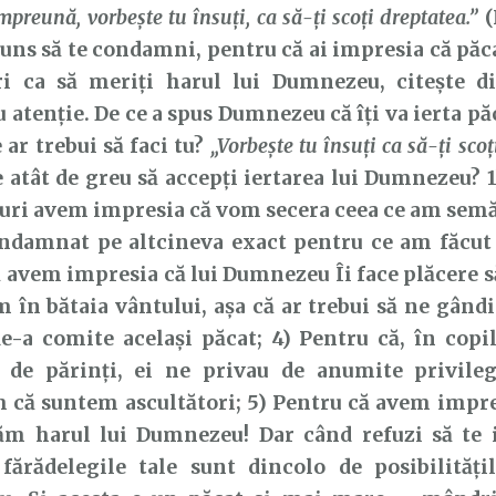
preună, vorbeşte tu însuţi, ca să-ţi scoţi dreptatea.”
(
juns să te condamni, pentru că ai impresia că păca
i ca să meriți harul lui Dumnezeu, citește d
u atenție. De ce a spus Dumnezeu că îți va ierta p
 ar trebui să faci tu?
„Vorbește tu însuți ca să-ți scoț
te atât de greu să accepți iertarea lui Dumnezeu? 
uri avem impresia că vom secera ceea ce am semă
ndamnat pe altcineva exact pentru ce am făcut n
 avem impresia că lui Dumnezeu Îi face plăcere 
 în bătaia vântului, așa că ar trebui să ne gând
e-a comite același păcat; 4) Pentru că, în copi
 de părinți, ei ne privau de anumite privile
 că suntem ascultători; 5) Pentru că avem impre
ăm harul lui Dumnezeu! Dar când refuzi să te ie
 fărădelegile tale sunt dincolo de posibilități