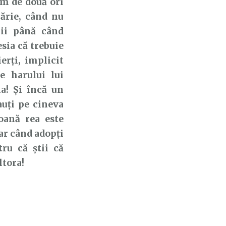
im de două ori
lărie, când nu
gii până când
sia că trebuie
rți, implicit
le harului lui
a! Și încă un
auți pe cineva
soană rea este
Dar când adopți
tru că știi că
ltora!