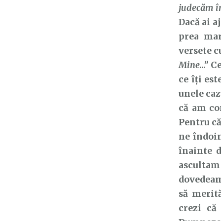
judecăm îm
Dacă ai a
prea mar
versete c
Mine…”
Ce
ce îți es
unele caz
că am co
Pentru că
ne îndoim
înainte d
ascultam
dovedeam
să merit
crezi că