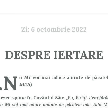
Zi:
6 octombrie 2022
DESPRE IERTARE
…N
u-Mi voi mai aduce aminte de păcatele
43:25)
u spune în Cuvântul Său:
„Eu, Eu îţi şterg fără
nu-Mi voi mai aduce aminte de păcatele tale. Adu-M