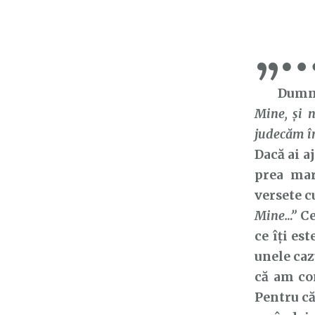
„
Dumneze
Mine, şi 
judecăm îm
Dacă ai a
prea mar
versete c
Mine…”
Ce
ce îți es
unele caz
că am co
Pentru că