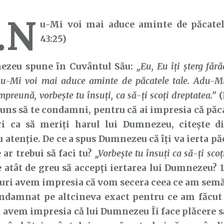
…N
u-Mi voi mai aduce aminte de păcatele
43:25)
u spune în Cuvântul Său:
„Eu, Eu îţi şterg fără
nu-Mi voi mai aduce aminte de păcatele tale. Adu-M
preună, vorbeşte tu însuţi, ca să-ţi scoţi dreptatea.”
(
juns să te condamni, pentru că ai impresia că păca
i ca să meriți harul lui Dumnezeu, citește d
u atenție. De ce a spus Dumnezeu că îți va ierta p
 ar trebui să faci tu?
„Vorbește tu însuți ca să-ți scoț
te atât de greu să accepți iertarea lui Dumnezeu? 
uri avem impresia că vom secera ceea ce am semă
ndamnat pe altcineva exact pentru ce am făcut n
 avem impresia că lui Dumnezeu Îi face plăcere 