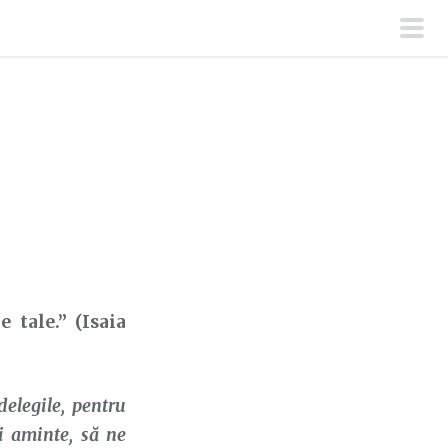
men
prin
 tale.” (Isaia
delegile, pentru
i aminte, să ne