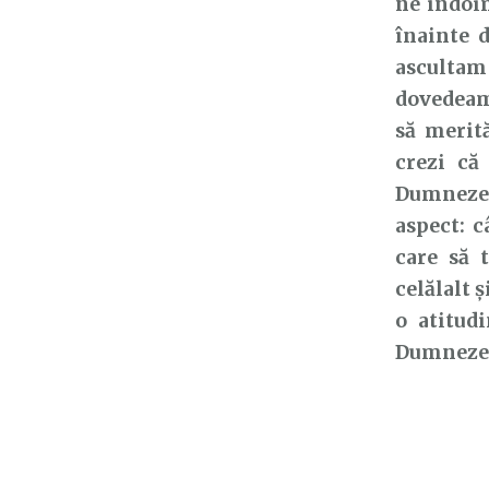
ne îndoim
înainte d
ascultam
dovedeam
să merit
crezi că
Dumnezeu
aspect: c
care să 
celălalt 
o atitudi
Dumnezeu 