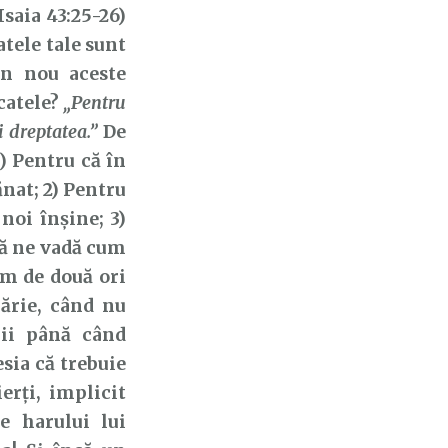
Isaia 43:25-26)
tele tale sunt
in nou aceste
ăcatele?
„Pentru
i dreptatea.”
De
1) Pentru că în
nat; 2) Pentru
oi înșine; 3)
să ne vadă cum
im de două ori
lărie, când nu
gii până când
sia că trebuie
rți, implicit
le harului lui