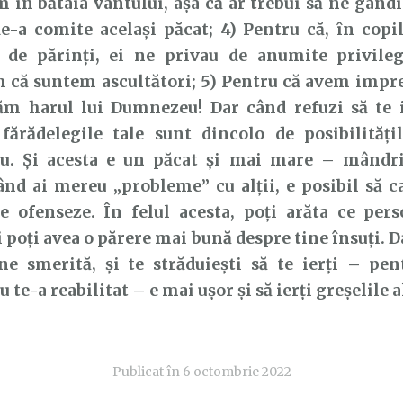
 în bătaia vântului, așa că ar trebui să ne gând
e-a comite același păcat; 4) Pentru că, în copi
 de părinți, ei ne privau de anumite privile
 că suntem ascultători; 5) Pentru că avem impre
ăm harul lui Dumnezeu! Dar când refuzi să te ie
 fărădelegile tale sunt dincolo de posibilități
. Și acesta e un păcat și mai mare – mândri
ând ai mereu „probleme” cu alții, e posibil să c
te ofenseze. În felul acesta, poți arăta ce per
și poți avea o părere mai bună despre tine însuți. 
ne smerită, și te străduiești să te ierți – pen
te-a reabilitat – e mai ușor și să ierți greșelile a
Publicat în
6 octombrie 2022