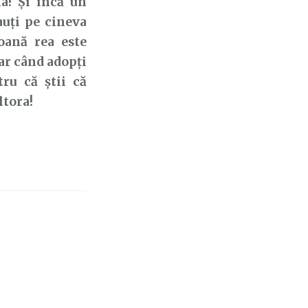
a! Și încă un
auți pe cineva
soană rea este
Dar când adopți
tru că știi că
ltora!