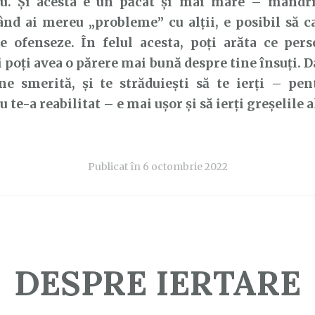
. Și acesta e un păcat și mai mare – mândri
ând ai mereu „probleme” cu alții, e posibil să c
te ofenseze. În felul acesta, poți arăta ce per
și poți avea o părere mai bună despre tine însuți. 
ne smerită, și te străduiești să te ierți – pen
te-a reabilitat – e mai ușor și să ierți greșelile a
Publicat în
6 octombrie 2022
DESPRE IERTARE