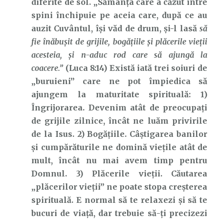
diferite de sol. „Sămânţa care a căzut între
spini închipuie pe aceia care, după ce au
auzit Cuvântul, îşi văd de drum, şi-l lasă
să
fie înăbuşit de grijile, bogăţiile şi plăcerile vieţii
acesteia, şi n-aduc rod care să ajungă la
coacere.”
(Luca 8:14) Există iată trei soiuri de
„buruieni” care ne pot împiedica să
ajungem la maturitate spirituală: 1)
Îngrijorarea. Devenim atât de preocupați
de grijile zilnice, încât ne luăm privirile
de la Isus. 2) Bogățiile. Câștigarea banilor
și cumpărăturile ne domină viețile atât de
mult, încât nu mai avem timp pentru
Domnul. 3) Plăcerile vieții. Căutarea
„plăcerilor vieții” ne poate stopa creșterea
spirituală. E normal să te relaxezi și să te
bucuri de viață, dar trebuie să-ți precizezi