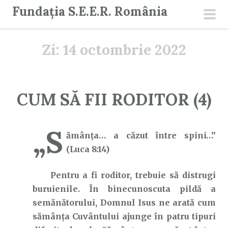
S
Fundația S.E.E.R. România
a
men
r
prin
Zi:
14 octombrie 2022
i
l
a
c
CUM SĂ FII RODITOR (4)
o
n
„S
ț
ămânţa… a căzut între spini…”
i
(Luca 8:14)
n
u
Pentru a fi roditor, trebuie să distrugi
t
buruienile. În binecunoscuta pildă a
semănătorului, Domnul Isus ne arată cum
sămânța Cuvântului ajunge în patru tipuri