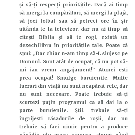
și să-ți respecți prioritățile. Dacă ai timp
să mergi la cumpărături, să mergi la plajă,
să joci fotbal sau să petreci ore în șir
uitându-te la televizor, dar nu ai timp să
citești Biblia și să te rogi, există un
dezechilibru în prioritățile tale. Poate că
spui: „Dar chiar n-am timp să-L slujesc pe
Domnul. Sunt atât de ocupat, că nu pot să-
mi iau vreun angajament!” Atunci ești
prea ocupat! Smulge buruienile. Multe
lucruri din viață nu sunt neapărat rele, dar
nu sunt necesare. Poate trebuie să-ți
scurtezi puțin programul ca să dai la o
parte buruienile. Știi, trebuie să-ți
îngrijești răsadurile de roșii, dar nu
trebuie să faci nimic pentru a produce
păpădii; ele cresc singure, atunci când