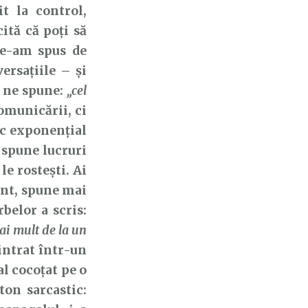
t la control,
cită că poți să
le-am spus de
ersațiile – și
a ne spune:
„cel
omunicării, ci
sc exponențial
a spune lucruri
e rostești. Ai
ent, spune mai
belor a scris:
ai mult de la un
intrat într-un
l cocoțat pe o
ton sarcastic: