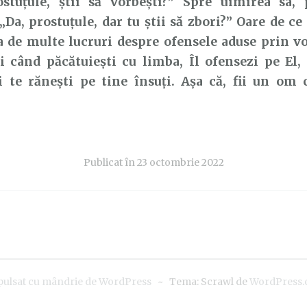
ostuțule, știi să vorbești?” Spre uimirea sa, 
„Da, prostuțule, dar tu știi să zbori?” Oare de 
a de multe lucruri despre ofensele aduse prin v
i când păcătuiești cu limba, Îl ofensezi pe El, 
și te rănești pe tine însuți. Așa că, fii un om 
Publicat în
23 octombrie 2022
pulsat cu mândrie de WordPress
~
Tema: Scrawl de
WordPress