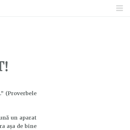
men
prin
T!
.” (Proverbele
ună un aparat
era așa de bine