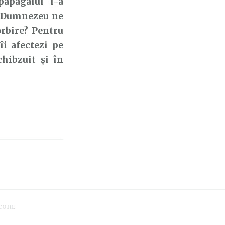
papagalul i-a
ce Dumnezeu ne
orbire? Pentru
îi afectezi pe
chibzuit și în
.com
.