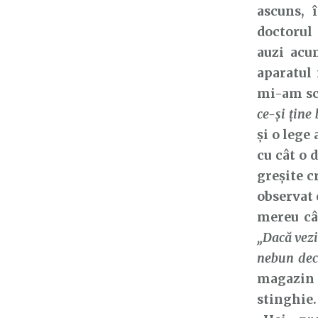
ascuns, 
doctorul 
auzi acu
aparatul 
mi-am sch
ce-şi ţine
și o lege
cu cât o 
greșite c
observat 
mereu cât
„Dacă vezi
nebun decâ
magazin 
stinghie.