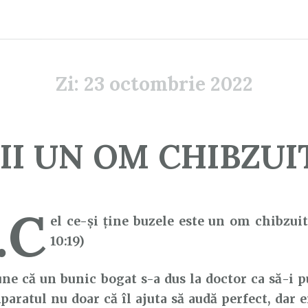
Zi:
23 octombrie 2022
II UN OM CHIBZUI
…C
el ce-şi ţine buzele este un om chibzuit
10:19)
 că un bunic bogat s-a dus la doctor ca să-i p
Aparatul nu doar că îl ajuta să audă perfect, dar 