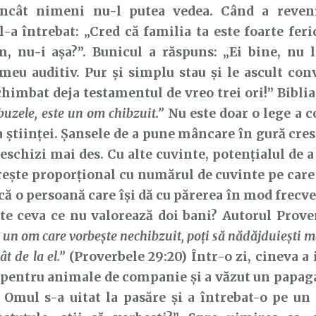
încât nimeni nu-l putea vedea. Când a reveni
l-a întrebat: „Cred că familia ta este foarte feri
m, nu-i așa?”. Bunicul a răspuns: „Ei bine, nu 
meu auditiv. Pur și simplu stau și le ascult conv
imbat deja testamentul de vreo trei ori!” Bibli
 buzele, este un om chibzuit.”
Nu este doar o lege a c
 a științei. Șansele de a pune mâncare în gură cre
deschizi mai des. Cu alte cuvinte, potențialul de 
rește proporțional cu numărul de cuvinte pe care l
că o persoană care își dă cu părerea în mod frecv
e ceva ce nu valorează doi bani? Autorul Prover
 un om care vorbeşte nechibzuit, poţi să nădăjduieşti m
t de la el.”
(Proverbele 29:20) Într-o zi, cineva a 
pentru animale de companie și a văzut un papaga
 Omul s-a uitat la pasăre și a întrebat-o pe un 