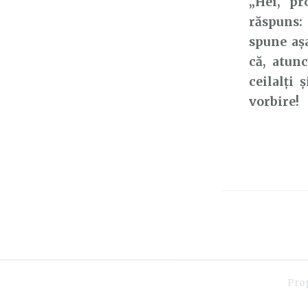
„Hei, pr
răspuns: 
spune aș
că, atunc
ceilalți 
vorbire!
Pro