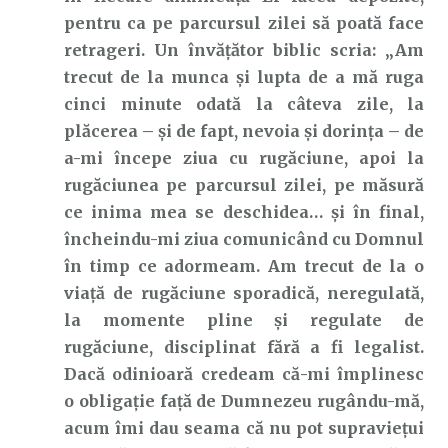
pentru ca pe parcursul zilei să poată face
retrageri. Un învățător biblic scria: „Am
trecut de la munca și lupta de a mă ruga
cinci minute odată la câteva zile, la
plăcerea – și de fapt, nevoia și dorința – de
a-mi începe ziua cu rugăciune, apoi la
rugăciunea pe parcursul zilei, pe măsură
ce inima mea se deschidea… și în final,
încheindu-mi ziua comunicând cu Domnul
în timp ce adormeam. Am trecut de la o
viață de rugăciune sporadică, neregulată,
la momente pline și regulate de
rugăciune, disciplinat fără a fi legalist.
Dacă odinioară credeam că-mi împlinesc
o obligație față de Dumnezeu rugându-mă,
acum îmi dau seama că nu pot supraviețui