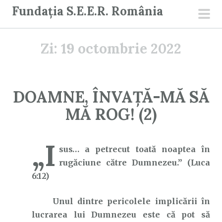
S
Fundația S.E.E.R. România
a
men
r
prin
Zi:
19 octombrie 2022
i
l
a
c
DOAMNE, ÎNVAȚĂ-MĂ SĂ
o
MĂ ROG! (2)
n
ț
i
„I
sus… a petrecut toată noaptea în
n
rugăciune către Dumnezeu.” (Luca
u
6:12)
t
Unul dintre pericolele implicării în
lucrarea lui Dumnezeu este că pot să