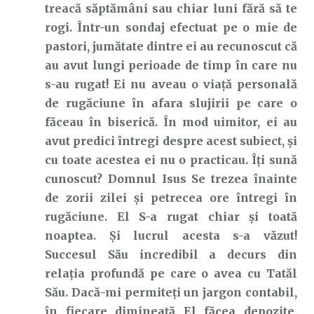
treacă săptămâni sau chiar luni fără să te
rogi. Într-un sondaj efectuat pe o mie de
pastori, jumătate dintre ei au recunoscut că
au avut lungi perioade de timp în care nu
s-au rugat! Ei nu aveau o viață personală
de rugăciune în afara slujirii pe care o
făceau în biserică. În mod uimitor, ei au
avut predici întregi despre acest subiect, și
cu toate acestea ei nu o practicau. Îți sună
cunoscut? Domnul Isus Se trezea înainte
de zorii zilei și petrecea ore întregi în
rugăciune. El S-a rugat chiar și toată
noaptea. Și lucrul acesta s-a văzut!
Succesul Său incredibil a decurs din
relația profundă pe care o avea cu Tatăl
Său. Dacă-mi permiteți un jargon contabil,
în fiecare dimineață El făcea depozite,