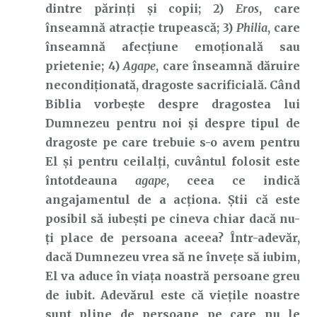
dintre părinți și copii; 2)
Eros
, care
înseamnă atracție trupească; 3)
Philia
, care
înseamnă afecțiune emoțională sau
prietenie; 4)
Agape
, care înseamnă dăruire
necondiționată, dragoste sacrificială. Când
Biblia vorbește despre dragostea lui
Dumnezeu pentru noi și despre tipul de
dragoste pe care trebuie s-o avem pentru
El și pentru ceilalți, cuvântul folosit este
întotdeauna
agape
, ceea ce indică
angajamentul de a acționa. Știi că este
posibil să iubești pe cineva chiar dacă nu-
ți place de persoana aceea? Într-adevăr,
dacă Dumnezeu vrea să ne învețe să iubim,
El va aduce în viața noastră persoane greu
de iubit. Adevărul este că viețile noastre
sunt pline de persoane pe care nu le