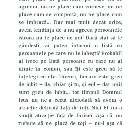
agreem: nu ne place cum vorbesc, nu ne
place cum se comportă, nu ne place cum
se îmbracă… Dar mai mult decât orice,
avem tendința de-a nu agreea persoanele
cărora nu le place de noi! Dacă stai să te
gândești, ai putea întocmi o listă cu
persoanele pe care nu le iubești? Probabil
ai trece pe listă persoane cu care nu ai
nimic în comun, sau îți este greu să te
înțelegi cu ele. Uneori, fiecare este greu
de iubit – da, chiar și tu, și eu! – dar unii
sunt greu de iubit… tot timpul! Domnul
Isus nu ne-a cerut niciodată să avem o
atracție delicată față de toți. Nici El nu a
simțit atracție față de farisei. Așa că, nu
trebuie să ne placă de toți – nu-i așa că