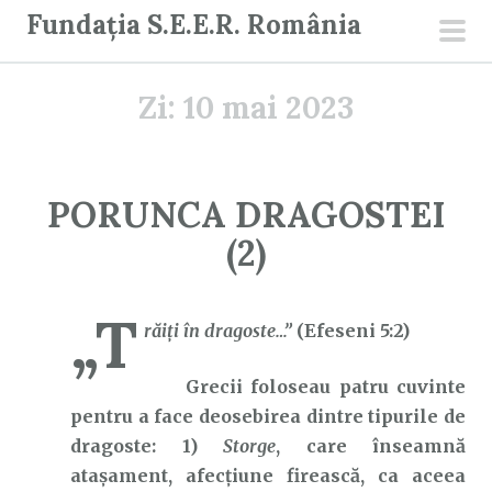
S
Fundația S.E.E.R. România
a
men
r
prin
Zi:
10 mai 2023
i
l
a
c
PORUNCA DRAGOSTEI
o
(2)
n
ț
i
„T
răiţi în dragoste…”
(Efeseni 5:2)
n
u
Grecii foloseau patru cuvinte
t
pentru a face deosebirea dintre tipurile de
dragoste: 1)
Storge
, care înseamnă
atașament, afecțiune firească, ca aceea