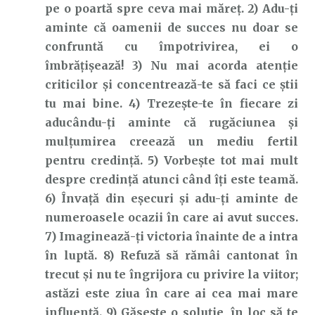
pe o poartă spre ceva mai măreț. 2) Adu-ți
aminte că oamenii de succes nu doar se
confruntă cu împotrivirea, ei o
îmbrățișează! 3) Nu mai acorda atenție
criticilor și concentrează-te să faci ce știi
tu mai bine. 4) Trezește-te în fiecare zi
aducându-ți aminte că rugăciunea și
mulțumirea creează un mediu fertil
pentru credință. 5) Vorbește tot mai mult
despre credință atunci când îți este teamă.
6) Învață din eșecuri și adu-ți aminte de
numeroasele ocazii în care ai avut succes.
7) Imaginează-ți victoria înainte de a intra
în luptă. 8) Refuză să rămâi cantonat în
trecut și nu te îngrijora cu privire la viitor;
astăzi este ziua în care ai cea mai mare
influență. 9) Găsește o soluție, în loc să te