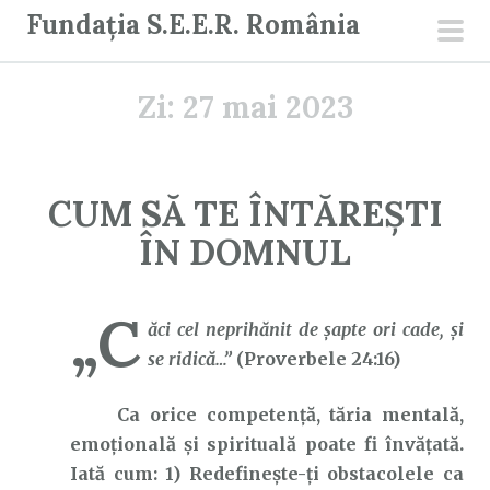
S
Fundația S.E.E.R. România
a
men
r
prin
Zi:
27 mai 2023
i
l
a
c
CUM SĂ TE ÎNTĂREȘTI
o
ÎN DOMNUL
n
ț
i
„C
ăci cel neprihănit de şapte ori cade, şi
n
se ridică…”
(Proverbele 24:16)
u
t
Ca orice competență, tăria mentală,
emoțională și spirituală poate fi învățată.
Iată cum: 1) Redefinește-ți obstacolele ca