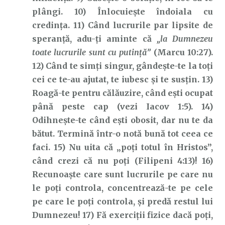
plângi. 10) Înlocuiește îndoiala cu
credința. 11) Când lucrurile par lipsite de
speranță, adu-ți aminte că
„la Dumnezeu
toate lucrurile sunt cu putință”
(Marcu 10:27).
12) Când te simți singur, gândește-te la toți
cei ce te-au ajutat, te iubesc și te susțin. 13)
Roagă-te pentru călăuzire, când ești ocupat
până peste cap (vezi Iacov 1:5). 14)
Odihnește-te când ești obosit, dar nu te da
bătut. Termină într-o notă bună tot ceea ce
faci. 15) Nu uita că „poți totul în Hristos”,
când crezi că nu poți (Filipeni 4:13)! 16)
Recunoaște care sunt lucrurile pe care nu
le poți controla, concentrează-te pe cele
pe care le poți controla, și predă restul lui
Dumnezeu! 17) Fă exerciții fizice dacă poți,