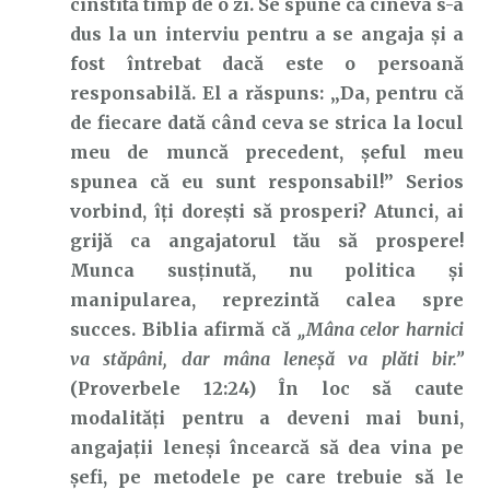
cinstită timp de o zi. Se spune că cineva s-a
dus la un interviu pentru a se angaja și a
fost întrebat dacă este o persoană
responsabilă. El a răspuns: „Da, pentru că
de fiecare dată când ceva se strica la locul
meu de muncă precedent, șeful meu
spunea că eu sunt responsabil!” Serios
vorbind, îți dorești să prosperi? Atunci, ai
grijă ca angajatorul tău să prospere!
Munca susținută, nu politica și
manipularea, reprezintă calea spre
succes. Biblia afirmă că
„Mâna celor harnici
va stăpâni, dar mâna leneşă va plăti bir.”
(Proverbele 12:24) În loc să caute
modalități pentru a deveni mai buni,
angajații leneși încearcă să dea vina pe
șefi, pe metodele pe care trebuie să le