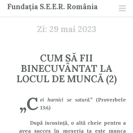
S
Fundația S.E.E.R. România
a
men
r
prin
Zi:
29 mai 2023
i
l
a
c
CUM SĂ FII
o
BINECUVÂNTAT LA
n
ț
LOCUL DE MUNCĂ (2)
i
n
„C
u
ei harnici se satură.”
(Proverbele
t
13:4)
După iscusință, o altă cheie pentru a
avea succes în meseria ta este munca