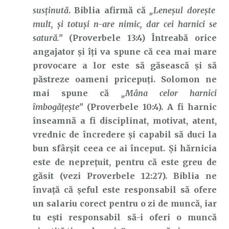
susținută
. Biblia afirmă că
„Leneşul doreşte
mult, şi totuşi n-are nimic, dar cei harnici se
satură.”
(Proverbele 13:4) Întreabă orice
angajator și îți va spune că cea mai mare
provocare a lor este să găsească și să
păstreze oameni pricepuți. Solomon ne
mai spune că
„Mâna celor harnici
îmbogăţeşte”
(Proverbele 10:4). A fi harnic
înseamnă a fi disciplinat, motivat, atent,
vrednic de încredere și capabil să duci la
bun sfârșit ceea ce ai început. Și hărnicia
este de neprețuit, pentru că este greu de
găsit (vezi Proverbele 12:27). Biblia ne
învață că șeful este responsabil să ofere
un salariu corect pentru o zi de muncă, iar
tu ești responsabil să-i oferi o muncă