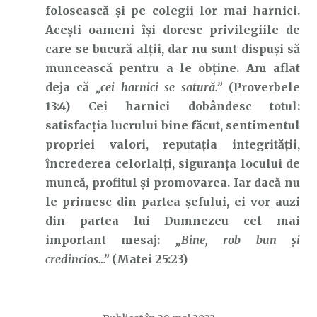
folosească și pe colegii lor mai harnici.
Acești oameni își doresc privilegiile de
care se bucură alții, dar nu sunt dispuși să
muncească pentru a le obține. Am aflat
deja că
„cei harnici se satură.”
(Proverbele
13:4) Cei harnici dobândesc totul:
satisfacția lucrului bine făcut, sentimentul
propriei valori, reputația integrității,
încrederea celorlalți, siguranța locului de
muncă, profitul și promovarea. Iar dacă nu
le primesc din partea șefului, ei vor auzi
din partea lui Dumnezeu cel mai
important mesaj:
„Bine, rob bun și
credincios…”
(Matei 25:23)