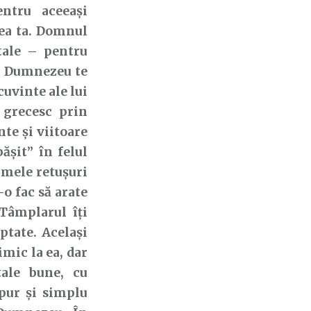
ntru aceeași
rea ta. Domnul
tale – pentru
că Dumnezeu te
cuvinte ale lui
 grecesc prin
nte și viitoare
ășit” în felul
imele retușuri
-o fac să arate
Tâmplarul îți
eptate. Același
imic la ea, dar
tale bune, cu
 pur și simplu