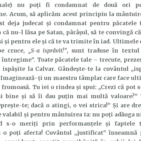
onale) nu poți fi condamnat de două ori pe
une. Acum, să aplicăm acest principiu la mântui
ost deja judecat și condamnat pentru păcatele 
a că nu-l lăsa pe Satan, pârâșul, să te convingă 
 și pentru ele și că te va trimite în iad. Ultimele 
pe cruce,
„S-a isprăvit!”
, sunt traduse în textul
n întregime”. Toate păcatele tale – trecute, preze
 ispășite la Calvar. Gândește-te la cuvântul „isp
 Imaginează-ți un maestru tâmplar care face ult
 frumoasă. Tu iei o rindea și spui: „Crezi că pot s
i bine și să îi dau puțin mai multă valoare?” 
prește-te; dacă o atingi, o vei strica!” Și are dr
e valabil și pentru mântuirea ta: nu poți adăuga n
d s-o meriți prin performanțele și faptele 
ă o poți afecta! Cuvântul „justificat” înseamnă