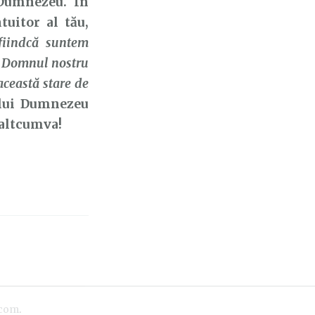
 Dumnezeu. În
uitor al tău,
 fiindcă suntem
n Domnul nostru
 această stare de
 lui Dumnezeu
 altcumva!
.com
.