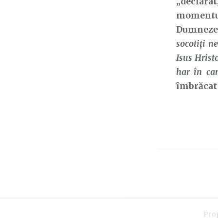
„declara
momentul
Dumnezeu
socotiţi n
Isus Hrist
har în ca
îmbrăcat 
Pro