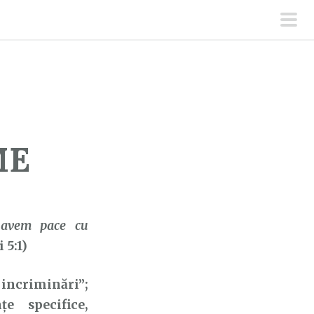
men
prin
ME
, avem pace cu
5:1)
incriminări”;
e specifice,