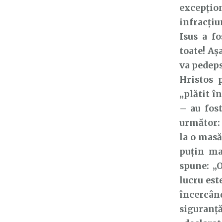
excepți
infracți
Isus a f
toate! Aș
va pedepsi
Hristos 
„plătit î
– au fost
următor:
la o masă
puțin ma
spune: „O
lucru est
încercân
siguranț