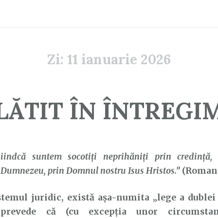
Zi:
11 ianuarie 2026
LĂTIT ÎN ÎNTREGI
iindcă suntem socotiţi neprihăniţi prin credinţă
Dumnezeu, prin Domnul nostru Isus Hristos.”
(Romani 
mul juridic, există așa-numita „lege a dublei 
 prevede că (cu excepția unor circumstanț