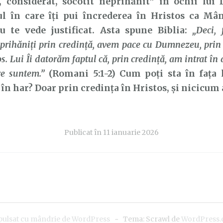
t, considerat, socotit neprihănit” în ochii lui
 în care îți pui încrederea în Hristos ca Mânt
 te vede justificat. Asta spune Biblia:
„Deci,
eprihăniţi prin credinţă, avem pace cu Dumnezeu, pri
os. Lui Îi datorăm faptul că, prin credinţă, am intrat în
re suntem.”
(Romani 5:1-2) Cum poți sta în fața
în har? Doar prin credința în Hristos, și nicicum
Publicat în
11 ianuarie 2026
pulsat cu mândrie de WordPress
~
Tema: Scrawl de
WordPress