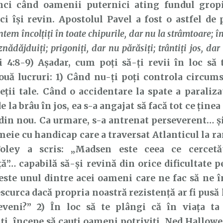
când oamenii puternici ating fundul gropii
 ci își revin. Apostolul Pavel a fost o astfel de 
tem încolţiţi în toate chipurile, dar nu la strâmtoare; 
nădăjduiţi; prigoniţi, dar nu părăsiţi; trântiţi jos, dar
 4:8-9) Așadar, cum poți să-ți revii în loc să 
uă lucruri: 1) Când nu-ți poți controla circums
ieții tale. Când o accidentare la spate a paraliz
 la brâu în jos, ea s-a angajat să facă tot ce ținea
 din nou. Ca urmare, s-a antrenat perseverent… și 
eie cu handicap care a traversat Atlanticul la ra
oley a scris: „Madsen este ceea ce cercetă
ță”… capabilă să-și revină din orice dificultate p
 este unul dintre acei oameni care ne fac să ne
curca dacă propria noastră rezistență ar fi pusă 
veni?” 2) În loc să te plângi că în viața t
ți, începe să cauți oameni potriviți. Ned Hallowel