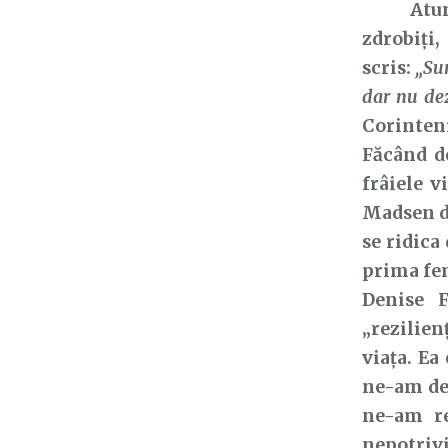
Atunci 
zdrobiți,
scris:
„Sun
dar nu dez
Corinteni
Făcând do
frâiele v
Madsen de
se ridica
prima fem
Denise F
„rezilien
viața. Ea
ne-am des
ne-am re
nepotrivi