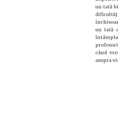
un tată b
dificultă
închisoar
un tată 
întâmpla
profesori
când vre
asupra vi