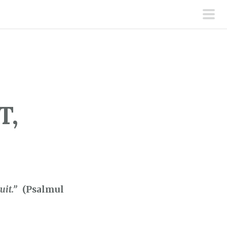
men
prin
T,
it.”
(Psalmul