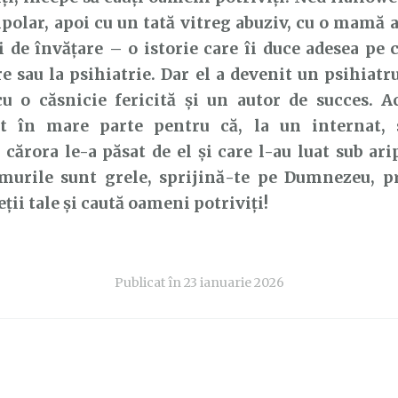
ipolar, apoi cu un tată vitreg abuziv, cu o mamă a
ți de învățare – o istorie care îi duce adesea pe 
e sau la psihiatrie. Dar el a devenit un psihiat
cu o căsnicie fericită și un autor de succes. A
t în mare parte pentru că, la un internat, 
 cărora le-a păsat de el și care l-au luat sub ari
murile sunt grele, sprijină-te pe Dumnezeu, pr
eții tale și caută oameni potriviți!
Publicat în
23 ianuarie 2026