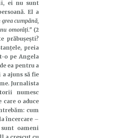
, ei nu sunt
persoană. El a
în grea cumpănă,
 nu omorâţi.”
(2
te prăbușești?
tanțele, preia
at-o pe Angela
 de ea pentru a
a ajuns să fie
me. Jurnalista
torii numesc
e care o aduce
 întrebăm: cum
la încercare –
a sunt oameni
l a crescut cu