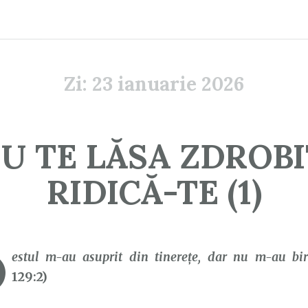
Zi:
23 ianuarie 2026
U TE LĂSA ZDROBI
RIDICĂ-TE (1)
D
estul m-au asuprit din tinereţe, dar nu m-au biru
129:2)