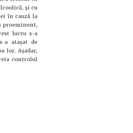
lcoolică, și cu
cei în cauză la
ru proeminent,
cest lucru s-a
s-a atașat de
pa lor. Așadar,
eia controlul