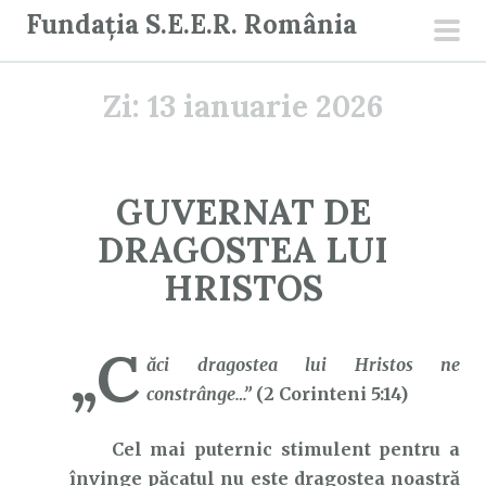
S
Fundația S.E.E.R. România
a
men
r
prin
Zi:
13 ianuarie 2026
i
l
a
c
GUVERNAT DE
o
DRAGOSTEA LUI
n
ț
HRISTOS
i
n
„C
u
ăci dragostea lui Hristos ne
t
constrânge…”
(2 Corinteni 5:14)
Cel mai puternic stimulent pentru a
învinge păcatul nu este dragostea noastră