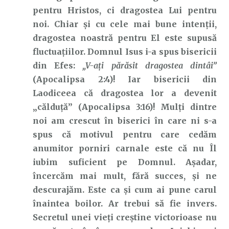
pentru Hristos, ci dragostea Lui pentru
noi. Chiar și cu cele mai bune intenții,
dragostea noastră pentru El este supusă
fluctuațiilor. Domnul Isus i-a spus bisericii
din Efes:
„V-ați părăsit dragostea dintâi”
(Apocalipsa 2:4)! Iar bisericii din
Laodiceea că dragostea lor a devenit
„călduță” (Apocalipsa 3:16)! Mulți dintre
noi am crescut în biserici în care ni s-a
spus că motivul pentru care cedăm
anumitor porniri carnale este că nu Îl
iubim suficient pe Domnul. Așadar,
încercăm mai mult, fără succes, și ne
descurajăm. Este ca și cum ai pune carul
înaintea boilor. Ar trebui să fie invers.
Secretul unei vieți creștine victorioase nu