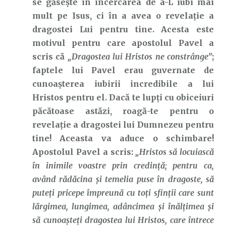
se găsește în încercarea de a-L iubi mai
mult pe Isus, ci în a avea o revelație a
dragostei Lui pentru tine. Acesta este
motivul pentru care apostolul Pavel a
scris că
„Dragostea lui Hristos ne constrânge”
;
faptele lui Pavel erau guvernate de
cunoașterea iubirii incredibile a lui
Hristos pentru el. Dacă te lupți cu obiceiuri
păcătoase astăzi, roagă-te pentru o
revelație a dragostei lui Dumnezeu pentru
tine! Aceasta va aduce o schimbare!
Apostolul Pavel a scris:
„Hristos să locuiască
în inimile voastre prin credinţă; pentru ca,
având rădăcina şi temelia puse în dragoste, să
puteţi pricepe împreună cu toţi sfinţii care sunt
lărgimea, lungimea, adâncimea şi înălţimea şi
să cunoaşteţi dragostea lui Hristos, care întrece