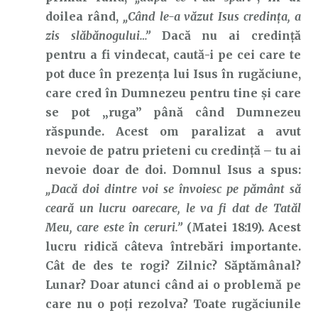
doilea rând,
„Când le-a văzut Isus credinţa, a
zis slăbănogului…”
Dacă nu ai credință
pentru a fi vindecat, caută-i pe cei care te
pot duce în prezența lui Isus în rugăciune,
care cred în Dumnezeu pentru tine și care
se pot „ruga” până când Dumnezeu
răspunde. Acest om paralizat a avut
nevoie de patru prieteni cu credință – tu ai
nevoie doar de doi. Domnul Isus a spus:
„Dacă doi dintre voi se învoiesc pe pământ să
ceară un lucru oarecare, le va fi dat de Tatăl
Meu, care este în ceruri.”
(Matei 18:19). Acest
lucru ridică câteva întrebări importante.
Cât de des te rogi? Zilnic? Săptămânal?
Lunar? Doar atunci când ai o problemă pe
care nu o poți rezolva? Toate rugăciunile