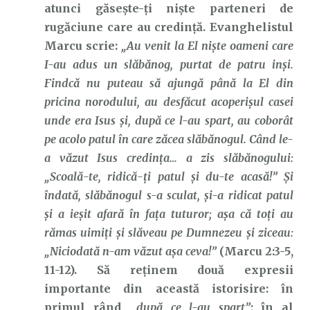
atunci găsește-ți niște parteneri de
rugăciune care au credință. Evanghelistul
Marcu scrie:
„Au venit la El nişte oameni care
I-au adus un slăbănog, purtat de patru inşi.
Findcă nu puteau să ajungă până la El din
pricina norodului, au desfăcut acoperişul casei
unde era Isus şi, după ce l-au spart, au coborât
pe acolo patul în care zăcea slăbănogul. Când le-
a văzut Isus credinţa… a zis slăbănogului:
„Scoală-te, ridică-ţi patul şi du-te acasă!” Şi
îndată, slăbănogul s-a sculat, şi-a ridicat patul
şi a ieşit afară în faţa tuturor; aşa că toţi au
rămas uimiţi şi slăveau pe Dumnezeu şi ziceau:
„Niciodată n-am văzut aşa ceva!”
(Marcu 2:3-5,
11-12). Să reținem două expresii
importante din această istorisire: în
primul rând,
„după ce l-au spart”
; în al