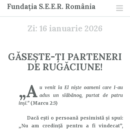
S
Fundația S.E.E.R. România
a
men
r
prin
Zi:
16 ianuarie 2026
i
l
a
c
GĂSEȘTE-ȚI PARTENERI
o
DE RUGĂCIUNE!
n
ț
i
„A
u venit la El nişte oameni care I-au
n
adus un slăbănog, purtat de patru
u
inşi.”
(Marcu 2:3)
t
Dacă ești o persoană pesimistă și spui:
„Nu am credință pentru a fi vindecat”,