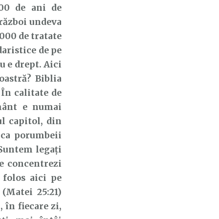
500 de ani de
 război undeva
.000 de tratate
daristice de pe
u e drept. Aici
astră? Biblia
În calitate de
ământ e numai
l capitol, din
 ca porumbeii
 Suntem legați
e concentrezi
 folos aici pe
(Matei 25:21)
 în fiecare zi,