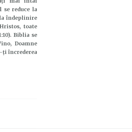
ați mai întâi
l se reduce la
 la îndeplinire
Hristos, toate
:10). Biblia se
 Vino, Doamne
-ți încrederea