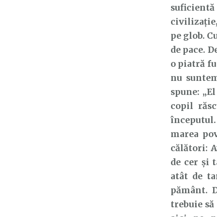
suficient
civilizați
pe glob. C
de pace. D
o piatră f
nu suntem
spune: „El
copil răs
începutul.
marea pov
călători: 
de cer și
atât de ta
pământ. D
trebuie să