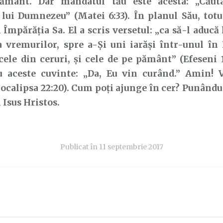
ământ. Dar mandatul tău este acesta: „Căut
lui Dumnezeu” (Matei 6:33). În planul Său, totu
 Împărăția Sa. El a scris versetul: „ca să-l aducă
a vremurilor, spre a-Şi uni iarăşi într-unul în 
 cele din ceruri, şi cele de pe pământ” (Efeseni 1
u aceste cuvinte: „Da, Eu vin curând.” Amin!
pocalipsa 22:20). Cum poți ajunge în cer? Punându
Isus Hristos.
Publicat în
11 septembrie 2017