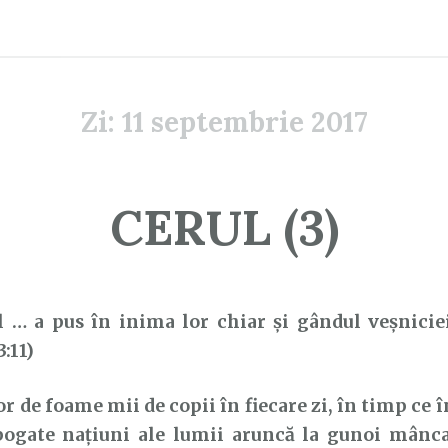
Zi:
11 septembrie 2017
CERUL (3)
l … a pus în inima lor chiar şi gândul veşniciei
3:11)
de foame mii de copii în fiecare zi, în timp ce în
bogate națiuni ale lumii aruncă la gunoi mâncar