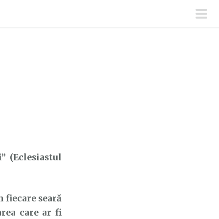
men
prin
” (Eclesiastul
 fiecare seară
ea care ar fi