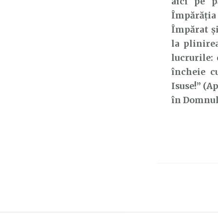
aici pe p
Împărăția 
Împărat și
la plinire
lucrurile:
încheie c
Isuse!” (A
în Domnul 