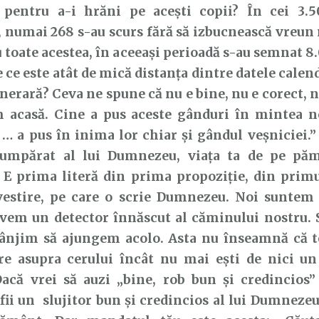
ă pentru a-i hrăni pe acești copii? În cei 3.
e, numai 268 s-au scurs fără să izbucnească vreun
u toate acestea, în aceeași perioadă s-au semnat 8
e ce este atât de mică distanța dintre datele calen
unerară? Ceva ne spune că nu e bine, nu e corect, n
 acasă. Cine a pus aceste gânduri în mintea no
 … a pus în inima lor chiar şi gândul veşniciei.” 
cumpărat al lui Dumnezeu, viața ta de pe p
 E prima literă din prima propoziție, din primu
estire, pe care o scrie Dumnezeu. Noi suntem
Avem un detector înnăscut al căminului nostru.
 tânjim să ajungem acolo. Asta nu înseamnă că t
re asupra cerului încât nu mai ești de nici un
acă vrei să auzi „bine, rob bun și credincios” 
 fii un slujitor bun și credincios al lui Dumnezeu,