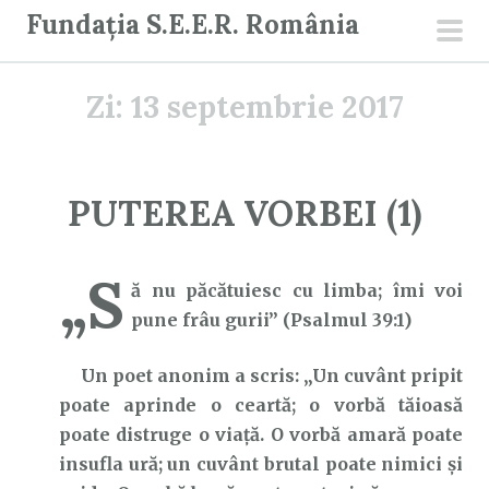
S
Fundația S.E.E.R. România
a
men
r
prin
Zi:
13 septembrie 2017
i
l
a
c
PUTEREA VORBEI (1)
o
n
„S
ț
ă nu păcătuiesc cu limba; îmi voi
i
pune frâu gurii” (Psalmul 39:1)
n
u
Un poet anonim a scris: „Un cuvânt pripit
t
poate aprinde o ceartă; o vorbă tăioasă
poate distruge o viață. O vorbă amară poate
insufla ură; un cuvânt brutal poate nimici și