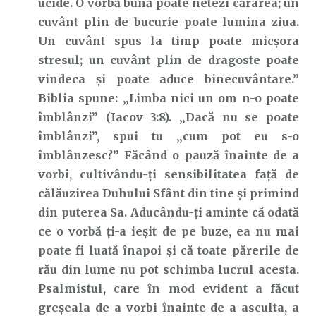
ucide. O vorbă bună poate netezi cărarea; un
cuvânt plin de bucurie poate lumina ziua.
Un cuvânt spus la timp poate micșora
stresul; un cuvânt plin de dragoste poate
vindeca și poate aduce binecuvântare.”
Biblia spune: „Limba nici un om n-o poate
îmblânzi” (Iacov 3:8). „Dacă nu se poate
îmblânzi”, spui tu „cum pot eu s-o
îmblânzesc?” Făcând o pauză înainte de a
vorbi, cultivându-ți sensibilitatea față de
călăuzirea Duhului Sfânt din tine și primind
din puterea Sa. Aducându-ți aminte că odată
ce o vorbă ți-a ieșit de pe buze, ea nu mai
poate fi luată înapoi și că toate părerile de
rău din lume nu pot schimba lucrul acesta.
Psalmistul, care în mod evident a făcut
greșeala de a vorbi înainte de a asculta, a