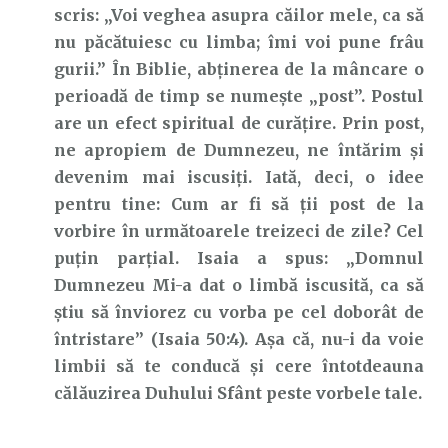
scris: „Voi veghea asupra căilor mele, ca să
nu păcătuiesc cu limba; îmi voi pune frâu
gurii.” În Biblie, abținerea de la mâncare o
perioadă de timp se numește „post”. Postul
are un efect spiritual de curățire. Prin post,
ne apropiem de Dumnezeu, ne întărim și
devenim mai iscusiți. Iată, deci, o idee
pentru tine: Cum ar fi să ții post de la
vorbire în următoarele treizeci de zile? Cel
puțin parțial. Isaia a spus: „Domnul
Dumnezeu Mi-a dat o limbă iscusită, ca să
ştiu să înviorez cu vorba pe cel doborât de
întristare” (Isaia 50:4). Așa că, nu-i da voie
limbii să te conducă și cere întotdeauna
călăuzirea Duhului Sfânt peste vorbele tale.