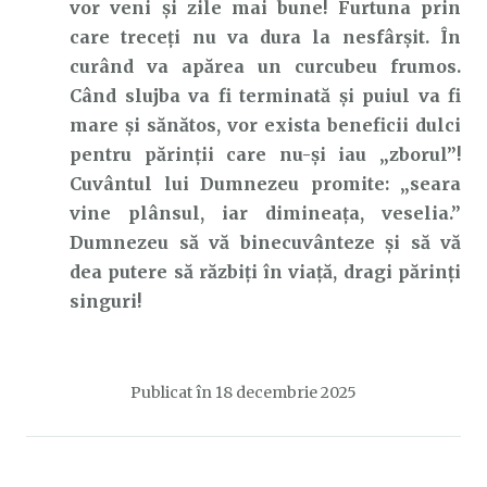
vor veni și zile mai bune! Furtuna prin
care treceți nu va dura la nesfârșit. În
curând va apărea un curcubeu frumos.
Când slujba va fi terminată și puiul va fi
mare și sănătos, vor exista beneficii dulci
pentru părinții care nu-și iau „zborul”!
Cuvântul lui Dumnezeu promite: „seara
vine plânsul, iar dimineaţa, veselia.”
Dumnezeu să vă binecuvânteze și să vă
dea putere să răzbiți în viață, dragi părinți
singuri!
Publicat în
18 decembrie 2025