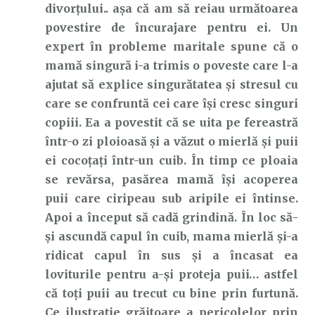
divorțului.. așa că am să reiau următoarea
povestire de încurajare pentru ei. Un
expert în probleme maritale spune că o
mamă singură i-a trimis o poveste care l-a
ajutat să explice singurătatea și stresul cu
care se confruntă cei care își cresc singuri
copiii. Ea a povestit că se uita pe fereastră
într-o zi ploioasă și a văzut o mierlă și puii
ei cocoțați într-un cuib. În timp ce ploaia
se revărsa, pasărea mamă își acoperea
puii care ciripeau sub aripile ei întinse.
Apoi a început să cadă grindină. În loc să-
și ascundă capul în cuib, mama mierlă și-a
ridicat capul în sus și a încasat ea
loviturile pentru a-și proteja puii… astfel
că toți puii au trecut cu bine prin furtună.
Ce ilustrație grăitoare a pericolelor prin