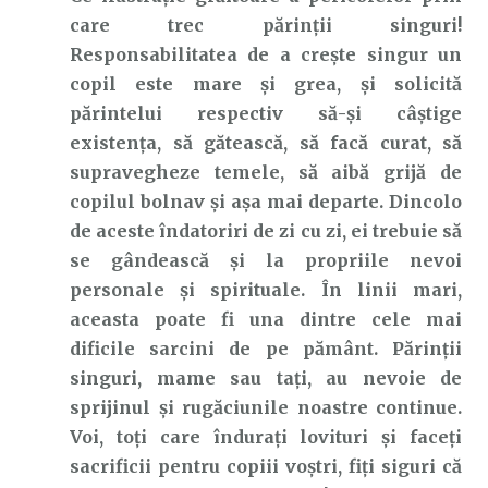
care trec părinții singuri!
Responsabilitatea de a crește singur un
copil este mare și grea, și solicită
părintelui respectiv să-și câștige
existența, să gătească, să facă curat, să
supravegheze temele, să aibă grijă de
copilul bolnav și așa mai departe. Dincolo
de aceste îndatoriri de zi cu zi, ei trebuie să
se gândească și la propriile nevoi
personale și spirituale. În linii mari,
aceasta poate fi una dintre cele mai
dificile sarcini de pe pământ. Părinții
singuri, mame sau tați, au nevoie de
sprijinul și rugăciunile noastre continue.
Voi, toți care îndurați lovituri și faceți
sacrificii pentru copiii voștri, fiți siguri că