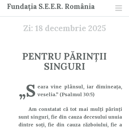
S
Fundația S.E.E.R. România
a
men
r
prin
Zi:
18 decembrie 2025
i
l
a
c
PENTRU PĂRINȚII
o
SINGURI
n
ț
i
„S
eara vine plânsul, iar dimineaţa,
n
veselia.” (Psalmul 30:5)
u
t
Am constatat că tot mai mulți părinți
sunt singuri, fie din cauza decesului unuia
dintre soți, fie din cauza războiului, fie a