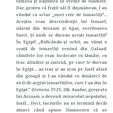
familia și națiunea în vreme de foamete.
Dar, pentru că frații săi îl dușmăneau, l-au
vândut ca sclav „unei cete de ismaeliți”…
Aceștia erau descendenții lui Ismael,
născut din Avraam și Agar, servitoarea
Sarei. Și unde se duceau acești ismaeliți?
În Egipt! „Ridicându-şi ochii, au văzut o
ceată de ismaeliţi venind din Galaad;
cămilele lor erau încărcate cu tămâie, cu
leac alinător şi smirnă, pe care le duceau
în Egipt… au tras şi au scos pe Iosif afară
din groapă şi l-au vândut cu douăzeci de
sicli de argint ismaeliţilor, care l-au dus în
Egipt.” (Geneza 37:25, 28). Așadar, greșeala
lui Avraam a devenit miracolul nepotului,
Iosif… Deci, lucrurile nu se termină decât
atunci când spune Dumnezeu că se