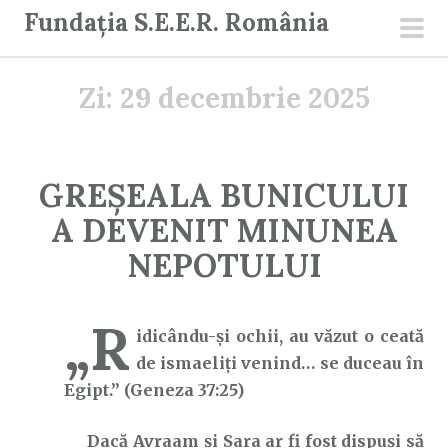
S
Fundația S.E.E.R. România
a
men
r
prin
Zi:
29 decembrie 2025
i
l
a
c
GREȘEALA BUNICULUI
o
A DEVENIT MINUNEA
n
ț
NEPOTULUI
i
n
„R
u
idicându-şi ochii, au văzut o ceată
t
de ismaeliţi venind… se duceau în
Egipt.” (Geneza 37:25)
Dacă Avraam și Sara ar fi fost dispuși să