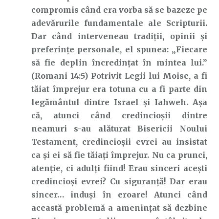
compromis când era vorba să se bazeze pe
adevărurile fundamentale ale Scripturii.
Dar când interveneau tradiții, opinii și
preferințe personale, el spunea: „Fiecare
să fie deplin încredinţat în mintea lui.”
(Romani 14:5) Potrivit Legii lui Moise, a fi
tăiat împrejur era totuna cu a fi parte din
legământul dintre Israel și Iahweh. Așa
că, atunci când credincioșii dintre
neamuri s-au alăturat Bisericii Noului
Testament, credincioșii evrei au insistat
ca și ei să fie tăiați împrejur. Nu ca prunci,
atenție, ci adulți fiind! Erau sinceri acești
credincioși evrei? Cu siguranță! Dar erau
sincer… induși în eroare! Atunci când
această problemă a amenințat să dezbine