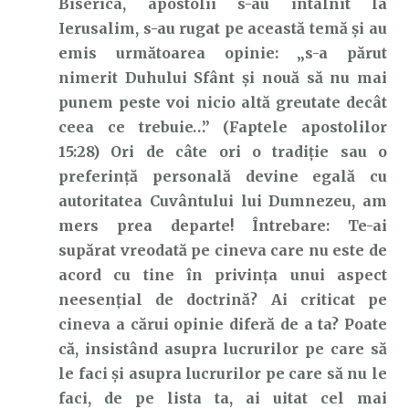
Biserica, apostolii s-au întâlnit la
Ierusalim, s-au rugat pe această temă și au
emis următoarea opinie: „s-a părut
nimerit Duhului Sfânt şi nouă să nu mai
punem peste voi nicio altă greutate decât
ceea ce trebuie…” (Faptele apostolilor
15:28) Ori de câte ori o tradiție sau o
preferință personală devine egală cu
autoritatea Cuvântului lui Dumnezeu, am
mers prea departe! Întrebare: Te-ai
supărat vreodată pe cineva care nu este de
acord cu tine în privința unui aspect
neesențial de doctrină? Ai criticat pe
cineva a cărui opinie diferă de a ta? Poate
că, insistând asupra lucrurilor pe care să
le faci și asupra lucrurilor pe care să nu le
faci, de pe lista ta, ai uitat cel mai