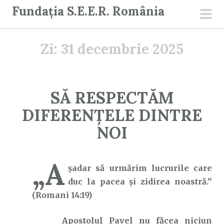
S
Fundația S.E.E.R. România
a
men
r
prin
Zi:
31 decembrie 2025
i
l
a
c
SĂ RESPECTĂM
o
DIFERENȚELE DINTRE
n
ț
NOI
i
n
„A
u
şadar să urmărim lucrurile care
t
duc la pacea şi zidirea noastră.”
(Romani 14:19)
Apostolul Pavel nu făcea niciun