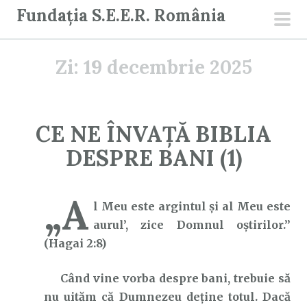
S
Fundația S.E.E.R. România
a
men
r
prin
Zi:
19 decembrie 2025
i
l
a
c
CE NE ÎNVAȚĂ BIBLIA
o
DESPRE BANI (1)
n
ț
i
„A
l Meu este argintul şi al Meu este
n
aurul’, zice Domnul oştirilor.”
u
(Hagai 2:8)
t
Când vine vorba despre bani, trebuie să
nu uităm că Dumnezeu deține totul. Dacă