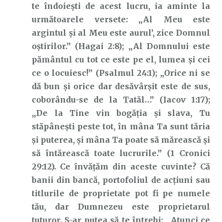
te îndoiești de acest lucru, ia aminte la
următoarele versete: „Al Meu este
argintul şi al Meu este aurul’, zice Domnul
oştirilor.” (Hagai 2:8); „Al Domnului este
pământul cu tot ce este pe el, lumea şi cei
ce o locuiesc!” (Psalmul 24:1); „Orice ni se
dă bun şi orice dar desăvârşit este de sus,
coborându-se de la Tatăl…” (Iacov 1:17);
„De la Tine vin bogăţia şi slava, Tu
stăpâneşti peste tot, în mâna Ta sunt tăria
şi puterea, şi mâna Ta poate să mărească şi
să întărească toate lucrurile.” (1 Cronici
29:12). Ce învățăm din aceste cuvinte? Că
banii din bancă, portofoliul de acțiuni sau
titlurile de proprietate pot fi pe numele
tău, dar Dumnezeu este proprietarul
tuturor. S-ar putea să te întrebi: „Atunci ce