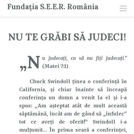
S
Fundația S.E.E.R. România
a
men
r
prin
i
NU TE GRĂBI SĂ JUDECI!
l
a
c
„N
u judecaţi, ca să nu fiţi judecaţi.”
o
(Matei 7:1)
n
ț
Chuck Swindoll ținea o conferință în
i
California, și chiar înainte să înceapă
n
conferința un domn a venit la el și i-a
u
spus: „Am așteptat atât de mult această
t
săptămână, încât am de gând să „înfulec”
tot ce aveți de oferit!” Swindoll i-a
mulțumit… În prima seară a conferinței,