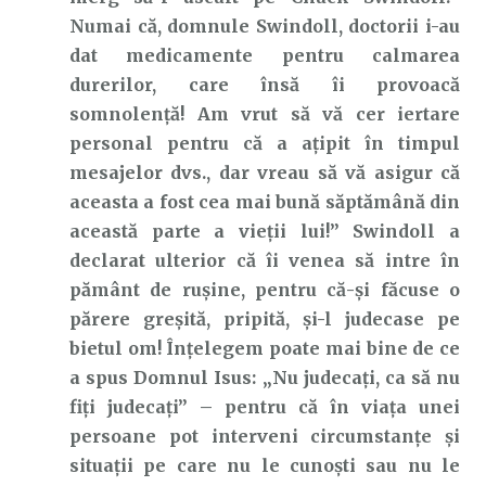
Numai că, domnule Swindoll, doctorii i-au
dat medicamente pentru calmarea
durerilor, care însă îi provoacă
somnolență! Am vrut să vă cer iertare
personal pentru că a ațipit în timpul
mesajelor dvs., dar vreau să vă asigur că
aceasta a fost cea mai bună săptămână din
această parte a vieții lui!” Swindoll a
declarat ulterior că îi venea să intre în
pământ de rușine, pentru că-și făcuse o
părere greșită, pripită, și-l judecase pe
bietul om! Înțelegem poate mai bine de ce
a spus Domnul Isus: „Nu judecați, ca să nu
fiți judecați” – pentru că în viața unei
persoane pot interveni circumstanțe și
situații pe care nu le cunoști sau nu le