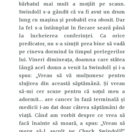
bărbatul mai mult a moțăit pe scaun.
Swindoll s-a gândit că va fi avut un drum
lung cu mașina și probabil era obosit. Dar
la fel s-a întâmplat în fiecare seară până
la încheierea conferinței. Ca orice
predicator, nu s-a simțit prea bine să vadă
pe cineva dormind în timpul prelegerilor
lui. Vineri dimineața, doamna care stătea
lângă acel domn a venit la Swindoll și i-a
spus: „Vreau să vă mulțumesc pentru
slujirea din această săptămână. Și vreau
să-mi cer scuze pentru că soțul meu a
adormit… are cancer în fază terminală și
medicii i-au dat doar câteva săptămâni de
viață. Când am vorbit despre ce vrea să
facă înainte să moară, a spus: „Vreau să
merg să-l ascult pe Chuck Swindoll!”