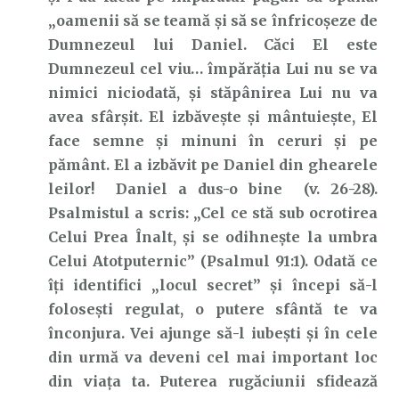
„oamenii să se teamă și să se înfricoșeze de
Dumnezeul lui Daniel. Căci El este
Dumnezeul cel viu… împărăția Lui nu se va
nimici niciodată, și stăpânirea Lui nu va
avea sfârșit. El izbăvește și mântuiește, El
face semne și minuni în ceruri și pe
pământ. El a izbăvit pe Daniel din ghearele
leilor! Daniel a dus-o bine (v. 26-28).
Psalmistul a scris: „Cel ce stă sub ocrotirea
Celui Prea Înalt, și se odihnește la umbra
Celui Atotputernic” (Psalmul 91:1). Odată ce
îți identifici „locul secret” și începi să-l
folosești regulat, o putere sfântă te va
înconjura. Vei ajunge să-l iubești și în cele
din urmă va deveni cel mai important loc
din viața ta. Puterea rugăciunii sfidează