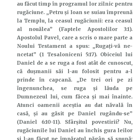
au făcut timp în programul lor zilnic pentru
rugăciune. „Petru și Ioan se suiau împreună
la Templu, la ceasul rugăciunii: era ceasul
al nouălea” (Faptele Apostolilor 3:1).
Apostolul Pavel, care a scris o mare parte a
Noului Testament a spus: „Rugați-vă ne-
ncetat” (1 Tesaloniceni 5:17). Obiceiul lui
Daniel de a se ruga a fost atât de cunoscut,
că dușmanii săi l-au folosit pentru a-l
prinde în capcană. „De trei ori pe zi
îngenunchea, se ruga și lăuda pe
Dumnezeul lui, cum făcea și mai înainte.
Atunci oamenii aceștia au dat năvală în
casă, și au găsit pe Daniel rugându-se”
(Daniel 6:10-11). Sfârșitul povestirii? Nu,
rugăciunile lui Daniel au închis gura leilor
și l-au făcut pe împăratul păgân să spună: