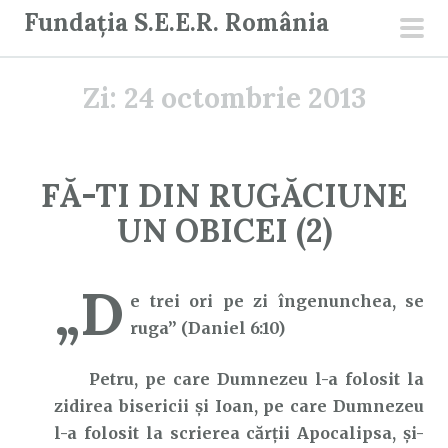
S
Fundația S.E.E.R. România
a
men
r
prin
Zi:
24 octombrie 2013
i
l
a
c
FĂ-TI DIN RUGĂCIUNE
o
UN OBICEI (2)
n
ț
i
„D
e trei ori pe zi îngenunchea, se
n
ruga” (Daniel 6:10)
u
t
Petru, pe care Dumnezeu l-a folosit la
zidirea bisericii și Ioan, pe care Dumnezeu
l-a folosit la scrierea cărţii Apocalipsa, și-