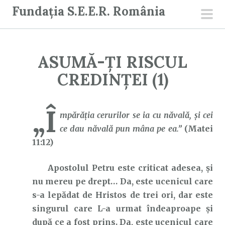
S
Fundația S.E.E.R. România
a
men
r
prin
i
ASUMĂ-ȚI RISCUL
l
a
CREDINȚEI (1)
c
o
„Î
n
mpărăţia cerurilor se ia cu năvală, şi cei
ț
ce dau năvală pun mâna pe ea.”
(Matei
i
11:12)
n
Apostolul Petru este criticat adesea, și
u
nu mereu pe drept… Da, este ucenicul care
t
s-a lepădat de Hristos de trei ori, dar este
singurul care L-a urmat îndeaproape și
după ce a fost prins. Da, este ucenicul care