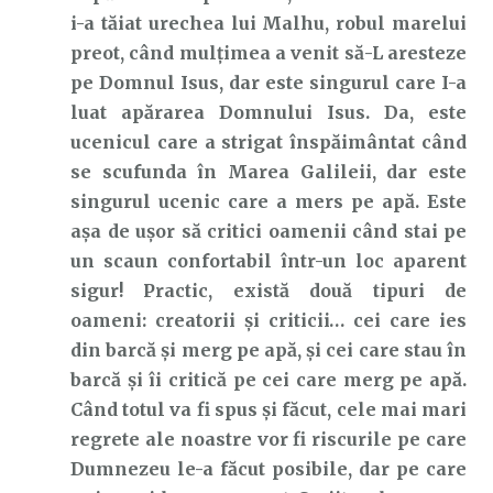
i-a tăiat urechea lui Malhu, robul marelui
preot, când mulțimea a venit să-L aresteze
pe Domnul Isus, dar este singurul care I-a
luat apărarea Domnului Isus. Da, este
ucenicul care a strigat înspăimântat când
se scufunda în Marea Galileii, dar este
singurul ucenic care a mers pe apă. Este
așa de ușor să critici oamenii când stai pe
un scaun confortabil într-un loc aparent
sigur! Practic, există două tipuri de
oameni: creatorii și criticii… cei care ies
din barcă și merg pe apă, și cei care stau în
barcă și îi critică pe cei care merg pe apă.
Când totul va fi spus și făcut, cele mai mari
regrete ale noastre vor fi riscurile pe care
Dumnezeu le-a făcut posibile, dar pe care