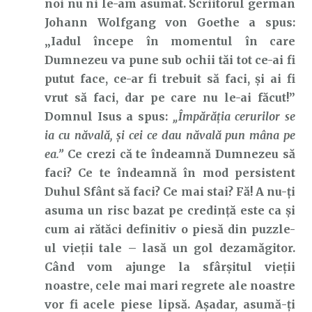
noi nu ni le-am asumat. Scriitorul german
Johann Wolfgang von Goethe a spus:
„Iadul începe în momentul în care
Dumnezeu va pune sub ochii tăi tot ce-ai fi
putut face, ce-ar fi trebuit să faci, și ai fi
vrut să faci, dar pe care nu le-ai făcut!”
Domnul Isus a spus:
„Împărăţia cerurilor se
ia cu năvală, şi cei ce dau năvală pun mâna pe
ea.”
Ce crezi că te îndeamnă Dumnezeu să
faci? Ce te îndeamnă în mod persistent
Duhul Sfânt să faci? Ce mai stai? Fă! A nu-ți
asuma un risc bazat pe credință este ca și
cum ai rătăci definitiv o piesă din puzzle-
ul vieții tale – lasă un gol dezamăgitor.
Când vom ajunge la sfârșitul vieții
noastre, cele mai mari regrete ale noastre
vor fi acele piese lipsă. Așadar, asumă-ți