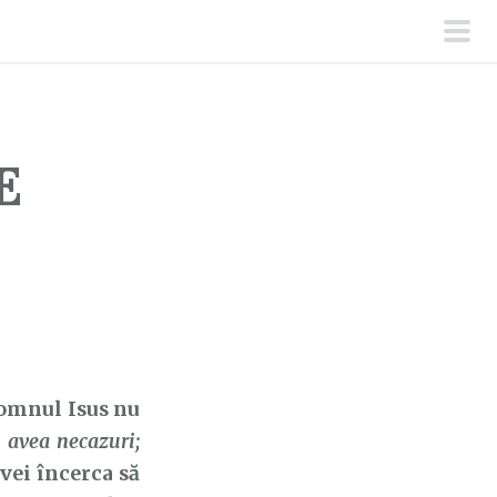
men
prin
E
omnul Isus nu
i avea necazuri;
 vei încerca să