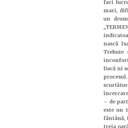
faci luc
mari, dif
un drum
„TERMEN 
indicatoa
nască Is
Trebuie 
inconfort
Dacă ni s
procesul
scurtătu
încercare
– de part
este un 
fântână, 
treia oar