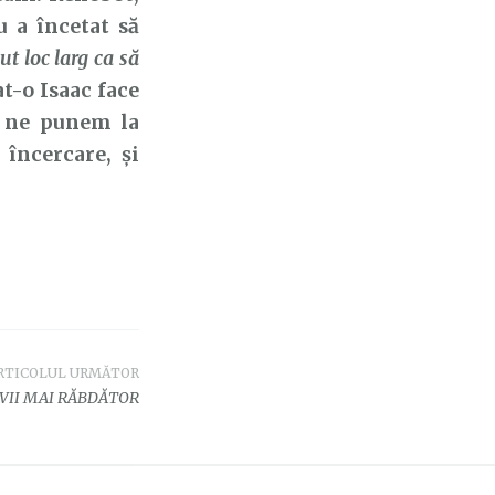
u a încetat să
t loc larg ca să
at-o Isaac face
ă ne punem la
încercare, și
RTICOLUL URMĂTOR
VII MAI RĂBDĂTOR