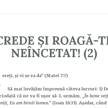
CREDE ȘI ROAGĂ-T
NEÎNCETAT! (2)
C
ereţi, şi vi se va da” (Matei 7:7)
Să mai învățăm împreună câteva lucruri: 1) D
ciodată că ne va fi ușor să-L urmăm.
„În lume veţ
niţi, Eu am biruit lumea.”
(Ioan 16:33). Așadar, când