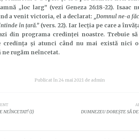
amnă „loc larg” (vezi Geneza 26:18-22). Isaac n
ând a venit victoria, el a declarat:
„Domnul ne-a făcu
ntinde în ţară.”
(vers. 22). Iar lecția pe care a învăț
 azi din programa credinței noastre. Trebuie s
e credința și atunci când nu mai există nici o 
ă ne rugăm neîncetat.
Publicat în
24 mai 2021
de
admin
DENT
A
e
 NEÎNCETAT! (1)
DUMNEZEU DOREȘTE SĂ DE