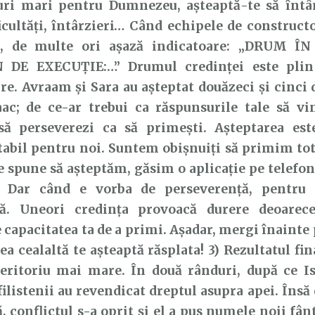
ruri mari pentru Dumnezeu, așteaptă-te să întâ
icultăți, întârzieri… Când echipele de constructo
, de multe ori așază indicatoare: „DRUM ÎN
DE EXECUȚIE:…” Drumul credinței este plin 
re. Avraam și Sara au așteptat douăzeci și cinci d
aac; de ce-ar trebui ca răspunsurile tale să vi
să perseverezi ca să primești. Așteptarea es
abil pentru noi. Suntem obișnuiți să primim totu
e spune să așteptăm, găsim o aplicație pe telefon
. Dar când e vorba de perseverență, pentru
ră. Uneori credința provoacă durere deoarec
 capacitatea ta de a primi. Așadar, mergi înainte 
ea cealaltă te așteaptă răsplata! 3) Rezultatul fin
teritoriu mai mare. În două rânduri, după ce Is
filistenii au revendicat dreptul asupra apei. Însă
ă, conflictul s-a oprit și el a pus numele noii fâ