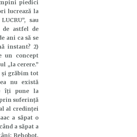
mpini piedici
ri lucrează la
 LUCRU”, sau
de astfel de
e ani ca să se
nă instant? 2)
te un concept
l „la cerere.”
 și grăbim tot
 ea nu există
e îți pune la
prin suferință
al al credinței
aac a săpat o
 când a săpat a
ntâni: Rehobot,