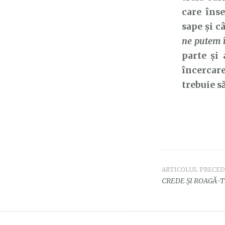
care înse
sape și c
ne putem î
parte și
încercar
trebuie s
ARTICOLUL PRECE
Navigar
CREDE ȘI ROAGĂ-TE
în