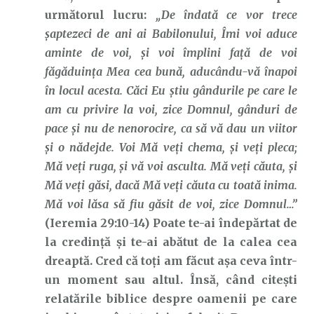
următorul lucru:
„De îndată ce vor trece
şaptezeci de ani ai Babilonului, Îmi voi aduce
aminte de voi, şi voi împlini faţă de voi
făgăduinţa Mea cea bună, aducându-vă înapoi
în locul acesta. Căci Eu ştiu gândurile pe care le
am cu privire la voi, zice Domnul, gânduri de
pace şi nu de nenorocire, ca să vă dau un viitor
şi o nădejde. Voi Mă veţi chema, şi veţi pleca;
Mă veţi ruga, şi vă voi asculta. Mă veţi căuta, şi
Mă veţi găsi, dacă Mă veţi căuta cu toată inima.
Mă voi lăsa să fiu găsit de voi, zice Domnul…”
(Ieremia 29:10-14) Poate te-ai îndepărtat de
la credință și te-ai abătut de la calea cea
dreaptă. Cred că toți am făcut așa ceva într-
un moment sau altul. Însă, când citești
relatările biblice despre oamenii pe care