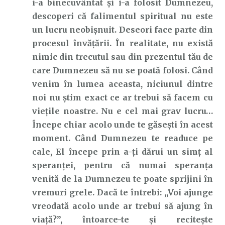
i-a binecuvântat și i-a folosit Dumnezeu,
descoperi că falimentul spiritual nu este
un lucru neobișnuit. Deseori face parte din
procesul învățării. În realitate, nu există
nimic din trecutul sau din prezentul tău de
care Dumnezeu să nu se poată folosi. Când
venim în lumea aceasta, niciunul dintre
noi nu știm exact ce ar trebui să facem cu
viețile noastre. Nu e cel mai grav lucru…
Începe chiar acolo unde te găsești în acest
moment. Când Dumnezeu te readuce pe
cale, El începe prin a-ți dărui un simț al
speranței, pentru că numai speranța
venită de la Dumnezeu te poate sprijini în
vremuri grele. Dacă te întrebi: „Voi ajunge
vreodată acolo unde ar trebui să ajung în
viață?”, întoarce-te și recitește