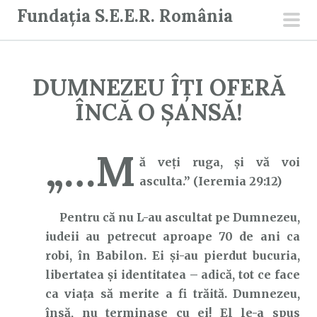
S
Fundația S.E.E.R. România
a
men
r
prin
i
DUMNEZEU ÎȚI OFERĂ
l
a
ÎNCĂ O ȘANSĂ!
c
o
„…M
n
ă veţi ruga, şi vă voi
ț
asculta.” (Ieremia 29:12)
i
Pentru că nu L-au ascultat pe Dumnezeu,
n
iudeii au petrecut aproape 70 de ani ca
u
robi, în Babilon. Ei și-au pierdut bucuria,
t
libertatea și identitatea – adică, tot ce face
ca viața să merite a fi trăită. Dumnezeu,
însă, nu terminase cu ei! El le-a spus