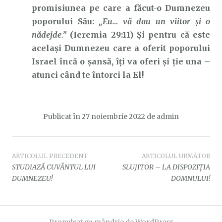
promisiunea pe care a făcut-o Dumnezeu
poporului Său:
„Eu… vă dau un viitor şi o
nădejde.”
(Ieremia 29:11) Și pentru că este
același Dumnezeu care a oferit poporului
Israel încă o șansă, îți va oferi și ție una –
atunci când te întorci la El!
Publicat în
27 noiembrie 2022
de
admin
Navigare
ARTICOLUL PRECEDENT
ARTICOLUL URMĂTOR
STUDIAZĂ CUVÂNTUL LUI
SLUJITOR – LA DISPOZIȚIA
în
DUMNEZEU!
DOMNULUI!
articole
Propulsat cu mândrie de WordPress