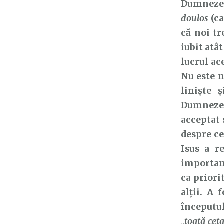
Dumnezeu
doulos
(ca
că noi tr
iubit atâ
lucrul ac
Nu este n
liniște 
Dumnezeu!
acceptat s
despre ce
Isus a r
important
ca priori
alții. A 
începutul
„toată cet