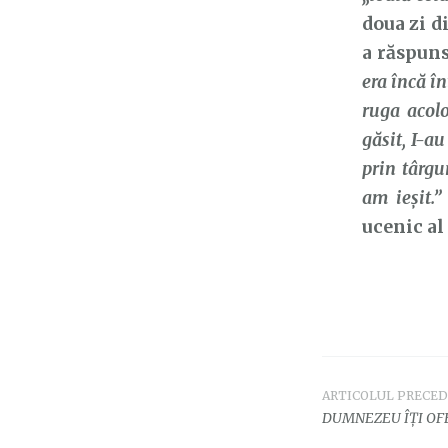
doua zi d
a răspuns
era încă în
ruga acolo
găsit, I-a
prin târgu
am ieşit.”
ucenic al
ARTICOLUL PRECE
Navigar
DUMNEZEU ÎȚI OFE