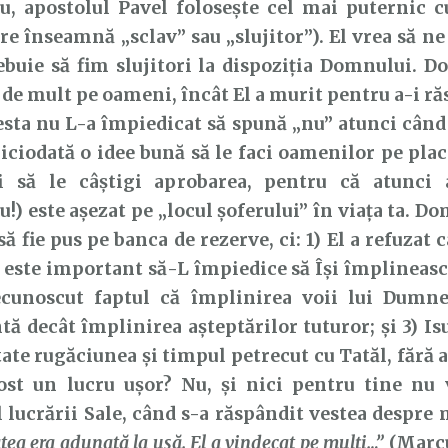
, apostolul Pavel folosește cel mai puternic cu
re înseamnă „sclav” sau „slujitor”). El vrea să n
ebuie să fim slujitori la dispoziția Domnului. D
t de mult pe oameni, încât El a murit pentru a-i r
esta nu L-a împiedicat să spună „nu” atunci când 
iciodată o idee bună să le faci oamenilor pe plac 
și să le câștigi aprobarea, pentru că atunci 
) este așezat pe „locul șoferului” în viața ta. Do
ă fie pus pe banca de rezerve, ci: 1) El a refuzat c
 este important să-L împiedice să Își împlineasc
ecunoscut faptul că împlinirea voii lui Dumn
ă decât împlinirea așteptărilor tuturor; și 3) Isu
tate rugăciunea și timpul petrecut cu Tatăl, fără a
fost un lucru ușor? Nu, și nici pentru tine nu 
 lucrării Sale, când s-a răspândit vestea despre 
atea era adunată la uşă. El a vindecat pe mulţi…”
(Marcu 