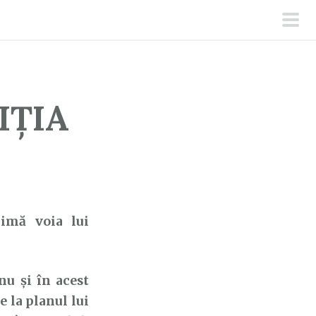
men
prin
IȚIA
nimă voia lui
u și în acest
e la planul lui