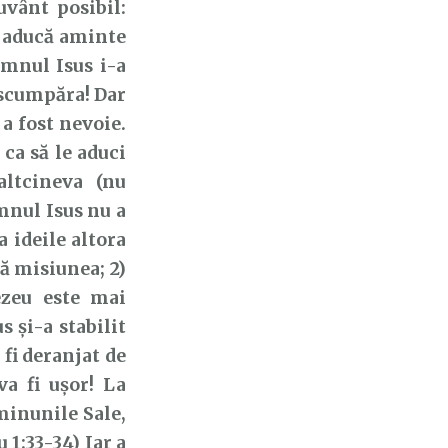
vânt posibil:
e aducă aminte
omnul Isus i-a
ăscumpăra! Dar
a fost nevoie.
ca să le aduci
altcineva (nu
mnul Isus nu a
a ideile altora
ă misiunea; 2)
ezeu este mai
s și-a stabilit
 fi deranjat de
va fi ușor! La
minunile Sale,
1:33-34) Iar a