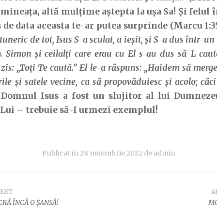
imineața, altă mulțime aștepta la ușa Sa! Și felul î
 de data aceasta te-ar putea surprinde (Marcu 1:3
tuneric de tot, Isus S-a sculat, a ieşit, şi S-a dus într-un 
. Simon şi ceilalţi care erau cu El s-au dus să-L cau
u zis: „Toţi Te caută.” El le-a răspuns: „Haidem să merge
rile şi satele vecine, ca să propovăduiesc şi acolo; căc
Domnul Isus a fost un slujitor al lui Dumnezeu
 Lui – trebuie să-I urmezi exemplul!
Publicat în
28 noiembrie 2022
de
admin
DENT
A
e
RĂ ÎNCĂ O ȘANSĂ!
MO