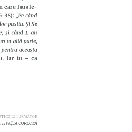
n care Isus le-
5-38):
„Pe când
loc pustiu. Şi Se
te; şi când L-au
m în altă parte,
i pentru aceasta
, iar tu – ca
RTICOLUL URMĂTOR
TIVAȚIA CORECTĂ