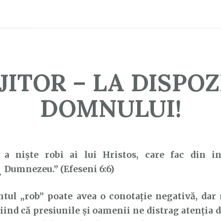
JITOR – LA DISPOZ
DOMNULUI!
C
a nişte robi ai lui Hristos, care fac din i
Dumnezeu.” (Efeseni 6:6)
 „rob” poate avea o conotație negativă, dar n
tiind că presiunile și oamenii ne distrag atenția d