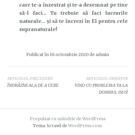
care te-a înzestrat și te-a desemnat pe tine
să-l faci… Tu trebuie să faci lucrurile
naturale… și să te încrezi în El pentru cele
supranaturale!
Publicat în
18 octombrie 2020
de
admin
Navigare
ARTICOLUL PRECEDENT
ARTICOLUL URMĂTOR
ÎNDRĂZNEALA DE A CERE
VINO CU PROBLEMA TA LA
în
DOMNUL ISUS!
articole
Propulsat cu mândrie de WordPress
Tema: Scrawl de
WordPress.com
.