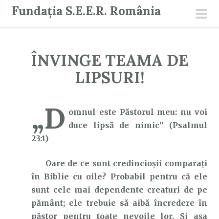
S
Fundația S.E.E.R. România
a
men
r
prin
i
ÎNVINGE TEAMA DE
l
a
LIPSURI!
c
o
„D
n
omnul este Păstorul meu: nu voi
ț
duce lipsă de nimic” (Psalmul
i
23:1)
n
Oare de ce sunt credincioșii comparați
u
în Biblie cu oile? Probabil pentru că ele
t
sunt cele mai dependente creaturi de pe
pământ; ele trebuie să aibă încredere în
păstor pentru toate nevoile lor. Și așa