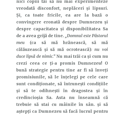
nici copiii tăi să nu mai experimenteze
vreodată disconfort, neplăceri și lipsuri.
Și, ca toate fricile, ea are la bază o
convingere eronată despre Dumnezeu și
despre capacitatea și disponibilitatea Sa
de a avea grijă de tine.
„Domnul este Păstorul
meu
(ca să mă hrănească, să mă
călăuzească și să mă ocrotească)
: nu voi
duce lipsă de nimic.”
Nu mai trăi ca și cum nu
crezi ceea ce ți-a promis Dumnezeu! O
bună strategie pentru tine ar fi să înveți
promisiunile, să le înțelegi pe cele care
sunt condiționate, să întrunești condițiile
și să te odihnești în dragostea și în
credincioșia Sa. Asta nu înseamnă că
trebuie să stai cu mâinile în sân. și să
aștepți ca Dumnezeu să facă lucrul pentru