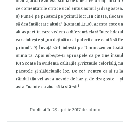
încurajatoare zidesc stima de sine a celorlalți, în timp
ce comentariile critice ucid entuziasmul și dragostea.
8) Pune-i pe prieteni pe primul loc: „În cinste, fiecare
să dea întâietate altuia” (Romani 12:10). Acesta este un
alt aspect în care vedem o diferență clară între liderul
care iubește și „un deținător al puterii care caută să fie
primul”. 9) Învață să-L iubești pe Dumnezeu cu toată
inima ta. Apoi iubește-ți aproapele ca pe tine însuți!
10) Scoate în evidență calitățile și virtuțile celorlalți, nu
păcatele și slăbiciunile lor. De ce? Pentru că și tu la
rândul tău vei avea nevoie de har și de dragoste –
și
asta,
înainte ca ziua să ia sfârșit!
Publicat în
29 aprilie 2017
de
admin