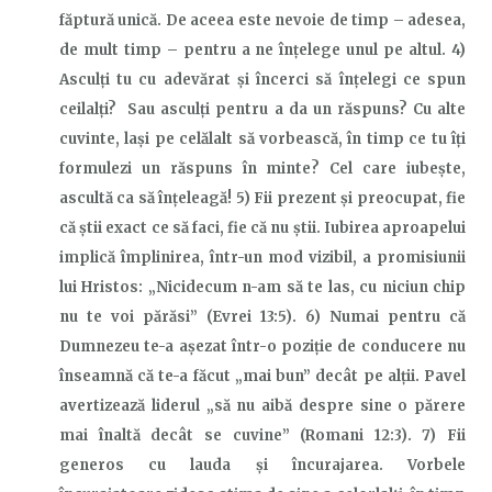
făptură unică. De aceea este nevoie de timp – adesea,
de mult timp – pentru a ne înțelege unul pe altul. 4)
Asculți tu cu adevărat și încerci să înțelegi ce spun
ceilalți? Sau asculți pentru a da un răspuns?
C
u alte
cuvinte, lași pe celălalt să vorbească, în timp ce tu îți
formulezi un răspuns în minte? Cel care iubește,
ascultă ca să înțeleagă! 5) Fii prezent și preocupat, fie
că știi exact ce să faci, fie că nu știi. Iubirea aproapelui
implică împlinirea, într-un mod vizibil, a promisiunii
lui Hristos: „Nicidecum n-am să te las, cu niciun chip
nu te voi părăsi” (Evrei 13:5). 6) Numai pentru că
Dumnezeu te-a așezat într-o poziție de conducere nu
înseamnă că te-a făcut „mai bun” decât pe alții. Pavel
avertizează liderul „să nu aibă despre sine o părere
mai înaltă decât se cuvine” (Romani 12:3). 7) Fii
generos cu lauda și încurajarea. Vorbele