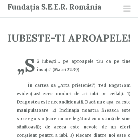
S
Fundația S.E.E.R. România
a
men
r
prin
i
IUBESTE-TI APROAPELE!
l
a
c
„S
ă iubeşti… pe aproapele tău ca pe tine
o
însuţi.”
(Matei 22:39)
n
ț
În cartea sa „Arta prieteniei”, Ted Engstrom
i
evidențiază zece moduri de a-i iubi pe ceilalți: 1)
n
Dragostea este necondiționată. Dacă nu e așa, ea este
u
manipulatoare. 2) Înclinația noastră firească este
t
spre egoism (care nu are legătură cu o stimă de sine
sănătoasă); de aceea este nevoie de un efort
conștient pentru a iubi. 3) Fiecare dintre noi este o