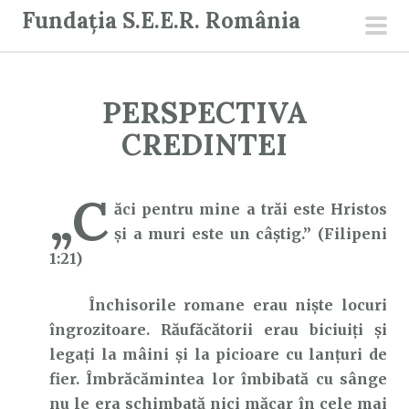
S
Fundația S.E.E.R. România
a
men
r
prin
i
PERSPECTIVA
l
a
CREDINTEI
c
o
„C
n
ăci pentru mine a trăi este Hristos
ț
şi a muri este un câştig.” (Filipeni
i
1:21)
n
Închisorile romane erau nişte locuri
u
îngrozitoare. Răufăcătorii erau biciuiţi şi
t
legaţi la mâini și la picioare cu lanţuri de
fier. Îmbrăcămintea lor îmbibată cu sânge
nu le era schimbată nici măcar în cele mai