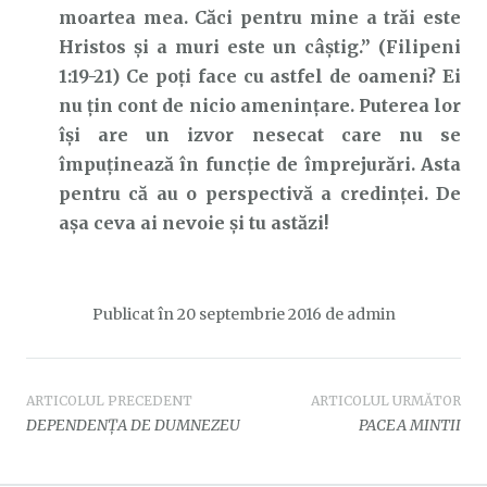
moartea mea. Căci pentru mine a trăi este
Hristos şi a muri este un câştig.” (Filipeni
1:19-21) Ce poţi face cu astfel de oameni? Ei
nu ţin cont de nicio ameninţare. Puterea lor
îşi are un izvor nesecat care nu se
împuţinează în funcţie de împrejurări. Asta
pentru că au o perspectivă a credinţei. De
aşa ceva ai nevoie şi tu astăzi!
Publicat în
20 septembrie 2016
de
admin
Navigare
ARTICOLUL PRECEDENT
ARTICOLUL URMĂTOR
DEPENDENȚA DE DUMNEZEU
PACEA MINTII
în