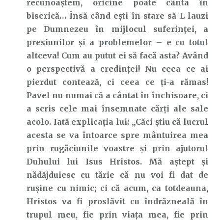
recunoaştem, oricine poate cânta în
biserică… Însă când eşti în stare să-L lauzi
pe Dumnezeu în mijlocul suferinţei, a
presiunilor şi a problemelor – e cu totul
altceva! Cum au putut ei să facă asta? Având
o perspectivă a credinţei! Nu ceea ce ai
pierdut contează, ci ceea ce ţi-a rămas!
Pavel nu numai că a cântat în închisoare, ci
a scris cele mai însemnate cărţi ale sale
acolo. Iată explicaţia lui: „Căci ştiu că lucrul
acesta se va întoarce spre mântuirea mea
prin rugăciunile voastre şi prin ajutorul
Duhului lui Isus Hristos. Mă aştept şi
nădăjduiesc cu tărie că nu voi fi dat de
ruşine cu nimic; ci că acum, ca totdeauna,
Hristos va fi proslăvit cu îndrăzneală în
trupul meu, fie prin viaţa mea, fie prin