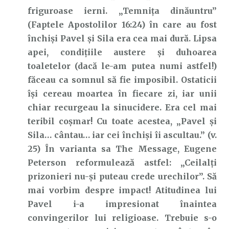
friguroase ierni. „Temnița dinăuntru”
(Faptele Apostolilor 16:24) în care au fost
închişi Pavel şi Sila era cea mai dură. Lipsa
apei, condiţiile austere şi duhoarea
toaletelor (dacă le-am putea numi astfel!)
făceau ca somnul să fie imposibil. Ostaticii
îşi cereau moartea în fiecare zi, iar unii
chiar recurgeau la sinucidere. Era cel mai
teribil coşmar! Cu toate acestea, „Pavel şi
Sila… cântau… iar cei închişi îi ascultau.” (v.
25) În varianta sa The Message, Eugene
Peterson reformulează astfel: „Ceilalţi
prizonieri nu-şi puteau crede urechilor”. Să
mai vorbim despre impact! Atitudinea lui
Pavel i-a impresionat înaintea
convingerilor lui religioase. Trebuie s-o