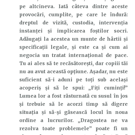
pe altcineva. Iată câteva dintre aceste
provocări, cumplite, pe care le îndură:
dreptul de vizită, custodia, intervenția
instanței și implicarea foștilor socri.
Adăugați la acestea un munte de hârtii și
specificații legale, și este ca și cum ai
negocia un tratat internațional de pace.
Tu ai ales să te recăsătorești, dar copiii tăi
nu au avut această opțiune. Așadar, nu este
suficient să-i aduni pe toți sub același
acoperiș și să le spui: „Fiți cuminți!”
Lumea lor a fost răsturnată cu susul în jos
și trebuie să le acorzi timp să digere
situația și să-și găsească locul în noua
ordine a lucrurilor. „Dragostea ne va
rezolva toate problemele” poate fi un