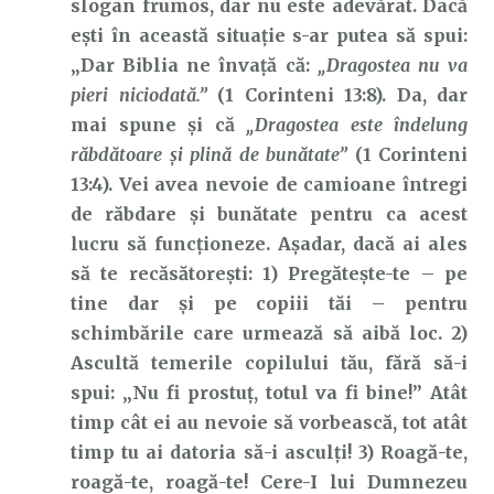
slogan frumos, dar nu este adevărat. Dacă
ești în această situație s-ar putea să spui:
„Dar Biblia ne învață că:
„Dragostea nu va
pieri niciodată.”
(1 Corinteni 13:8). Da, dar
mai spune și că
„Dragostea este îndelung
răbdătoare și plină de bunătate”
(1 Corinteni
13:4). Vei avea nevoie de camioane întregi
de răbdare și bunătate pentru ca acest
lucru să funcționeze. Așadar, dacă ai ales
să te recăsătorești:
1) Pregătește-te – pe
tine dar și pe copiii tăi – pentru
schimbările care urmează să aibă loc.
2)
Ascultă temerile copilului tău, fără să-i
spui: „Nu fi prostuț, totul va fi bine!” Atât
timp cât ei au nevoie să vorbească, tot atât
timp tu ai datoria să-i asculți!
3) Roagă-te,
roagă-te, roagă-te! Cere-I lui Dumnezeu