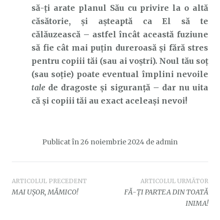
să-ți arate planul Său cu privire la o altă
căsătorie, și așteaptă ca El să te
călăuzească – astfel încât această fuziune
să fie cât mai puțin dureroasă și fără stres
pentru copiii tăi (sau ai voștri).
Noul tău soț
(sau soție) poate eventual împlini nevoile
tale
de dragoste și siguranță – dar nu uita
că și copiii tăi au exact aceleași nevoi!
Publicat în
26 noiembrie 2024
de
admin
Navigare
ARTICOLUL PRECEDENT
ARTICOLUL URMĂTOR
MAI UȘOR, MĂMICO!
FĂ-ȚI PARTEA DIN TOATĂ
în
INIMA!