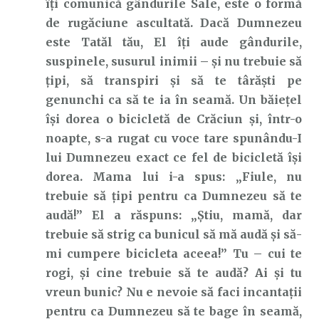
îți comunică gândurile Sale, este o formă
de rugăciune ascultată. Dacă Dumnezeu
este Tatăl tău, El îți aude gândurile,
suspinele, susurul inimii – și nu trebuie să
țipi, să transpiri și să te târăști pe
genunchi ca să te ia în seamă. Un băiețel
își dorea o bicicletă de Crăciun și, într-o
noapte, s-a rugat cu voce tare spunându-I
lui Dumnezeu exact ce fel de bicicletă își
dorea. Mama lui i-a spus:
„Fiule, nu
trebuie să țipi pentru ca Dumnezeu să te
audă!” El a răspuns: „Știu, mamă, dar
trebuie să strig ca bunicul să mă audă și să-
mi cumpere bicicleta aceea!” Tu – cui te
rogi, și cine trebuie să te audă? Ai și tu
vreun bunic? Nu e nevoie să faci incantații
pentru ca Dumnezeu să te bage în seamă,