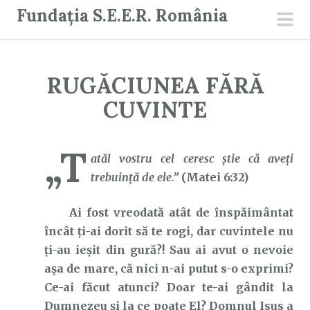
S
Fundația S.E.E.R. România
a
men
r
prin
i
RUGĂCIUNEA FĂRĂ
l
a
CUVINTE
c
o
„T
n
atăl vostru cel ceresc ştie că aveţi
ț
trebuinţă de ele.”
(Matei 6:32)
i
Ai fost vreodată atât de înspăimântat
n
încât ți-ai dorit să te rogi, dar cuvintele nu
u
ți-au ieșit din gură?! Sau ai avut o nevoie
t
așa de mare, că nici n-ai putut s-o exprimi?
Ce-ai făcut atunci? Doar te-ai gândit la
Dumnezeu și la ce poate El? Domnul Isus a