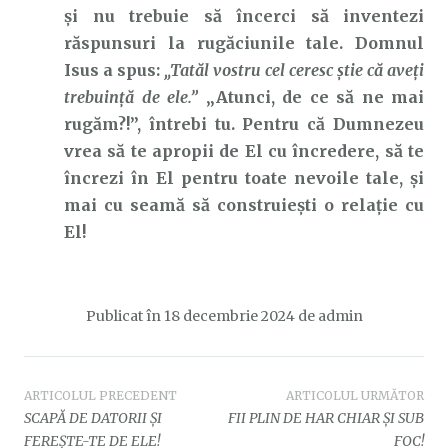
și nu trebuie să încerci să inventezi
răspunsuri la rugăciunile tale. Domnul
Isus a spus:
„Tatăl
vostru
cel
ceresc
ştie că aveţi
trebuinţă de ele.”
„Atunci, de ce să ne mai
rugăm?!”, întrebi tu. Pentru că Dumnezeu
vrea să te apropii de El cu încredere, să te
încrezi în El pentru toate nevoile tale, și
mai cu seamă să construiești o relație cu
El!
Publicat în
18 decembrie 2024
de
admin
Navigare
ARTICOLUL PRECEDENT
ARTICOLUL URMĂTOR
SCAPĂ DE DATORII ȘI
FII PLIN DE HAR CHIAR ȘI SUB
în
FEREȘTE-TE DE ELE!
FOC!