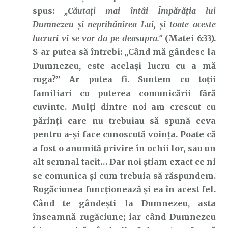
spus:
„Căutaţi
mai
întâi
Împărăţia
lui
Dumnezeu
şi neprihănirea Lui, şi toate aceste
lucruri vi se vor da pe deasupra.”
(Matei 6:33).
S-ar putea să întrebi: „Când mă gândesc la
Dumnezeu, este același lucru cu a mă
ruga?” Ar putea fi. Suntem cu toții
familiari cu puterea comunicării fără
cuvinte. Mulți dintre noi am crescut cu
părinți care nu trebuiau să spună ceva
pentru a-și face cunoscută voința. Poate că
a fost o anumită privire în ochii lor, sau un
alt semnal tacit… Dar noi știam exact ce ni
se comunica și cum trebuia să răspundem.
Rugăciunea funcționează și ea în acest fel.
Când te gândești la Dumnezeu, asta
înseamnă rugăciune; iar când Dumnezeu