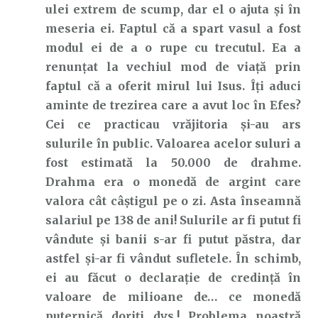
ulei extrem de scump, dar el o ajuta și în
meseria ei. Faptul că a spart vasul a fost
modul ei de a o rupe cu trecutul. Ea a
renunțat la vechiul mod de viață prin
faptul că a oferit mirul lui Isus. Îți aduci
aminte de trezirea care a avut loc în Efes?
Cei ce practicau vrăjitoria și-au ars
sulurile în public. Valoarea acelor suluri a
fost estimată la 50.000 de drahme.
Drahma era o monedă de argint care
valora cât câștigul pe o zi. Asta înseamnă
salariul pe 138 de ani! Sulurile ar fi putut fi
vândute și banii s-ar fi putut păstra, dar
astfel și-ar fi vândut sufletele. În schimb,
ei au făcut o declarație de credință în
valoare de milioane de… ce monedă
puternică doriți dvs.! Problema noastră