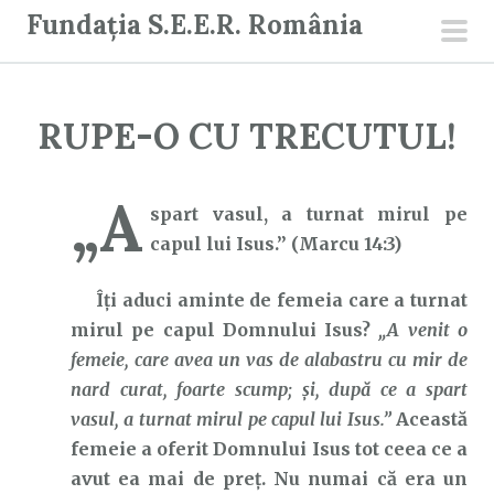
S
Fundația S.E.E.R. România
a
men
r
prin
i
RUPE-O CU TRECUTUL!
l
a
c
„A
spart vasul, a turnat mirul pe
o
capul lui Isus.” (Marcu 14:3)
n
ț
Îți aduci aminte de femeia care a turnat
i
mirul pe capul Domnului Isus?
„A venit o
n
femeie, care avea un vas de alabastru cu mir de
u
nard curat, foarte scump; și, după ce a spart
t
vasul, a turnat mirul pe capul lui Isus.”
Această
femeie a oferit Domnului Isus tot ceea ce a
avut ea mai de preț. Nu numai că era un