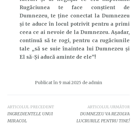
Rugăciunea te face conștient de
Dumnezeu, te ține conectat la Dumnezeu
și te aduce în locul potrivit pentru a primi
ceea ce ai nevoie de la Dumnezeu. Așadar,
continuă să te rogi, pentru ca rugăciunile
tale „să se suie înaintea lui Dumnezeu și
El să-Și aducă aminte de ele”!
Publicat în
9 mai 2025
de
admin
Navigare
ARTICOLUL PRECEDENT
ARTICOLUL URMĂTOR
INGREDIENTELE UNUI
DUMNEZEU VA REZOLVA
în
MIRACOL
LUCRURILE PENTRU TINE!
articole