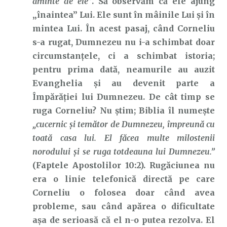
aminte de ele”
. Să observăm că ele ajung
„înaintea” Lui. Ele sunt în mâinile Lui și în
mintea Lui. În acest pasaj, când Corneliu
s-a rugat, Dumnezeu nu i-a schimbat doar
circumstanțele, ci a schimbat istoria;
pentru prima dată, neamurile au auzit
Evanghelia și au devenit parte a
Împărăției lui Dumnezeu. De cât timp se
ruga Corneliu? Nu știm; Biblia îl numește
„cucernic şi temător de Dumnezeu, împreună cu
toată casa lui. El făcea multe milostenii
norodului şi se ruga totdeauna lui Dumnezeu.”
(Faptele Apostolilor 10:2). Rugăciunea nu
era o linie telefonică directă pe care
Corneliu o folosea doar când avea
probleme, sau când apărea o dificultate
așa de serioasă că el n-o putea rezolva. El