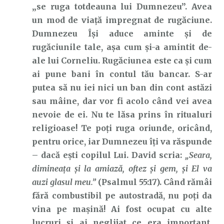
„se ruga totdeauna lui Dumnezeu”. Avea
un mod de viață impregnat de rugăciune.
Dumnezeu Își aduce aminte și de
rugăciunile tale, așa cum și-a amintit de-
ale lui Corneliu. Rugăciunea este ca și cum
ai pune bani în contul tău bancar. S-ar
putea să nu iei nici un ban din cont astăzi
sau mâine, dar vor fi acolo când vei avea
nevoie de ei. Nu te lăsa prins în ritualuri
religioase! Te poți ruga oriunde, oricând,
pentru orice, iar Dumnezeu îți va răspunde
– dacă ești copilul Lui. David scria:
„Seara,
dimineaţa şi la amiază, oftez şi gem, şi El va
auzi glasul meu.”
(Psalmul 55:17). Când rămâi
fără combustibil pe autostradă, nu poți da
vina pe mașină! Ai fost ocupat cu alte
lucruri și ai neglijat ce era important.