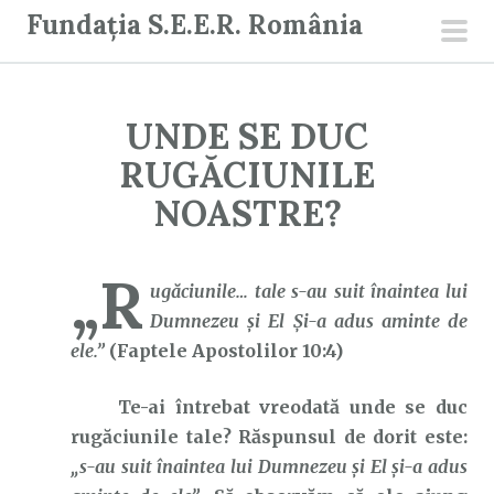
S
Fundația S.E.E.R. România
a
men
r
prin
i
UNDE SE DUC
l
a
RUGĂCIUNILE
c
NOASTRE?
o
n
„R
ț
ugăciunile… tale s-au suit înaintea lui
i
Dumnezeu și El Și-a adus aminte de
n
ele.”
(Faptele Apostolilor 10:4)
u
t
Te-ai întrebat vreodată unde se duc
rugăciunile tale? Răspunsul de dorit este:
„s-au suit înaintea lui Dumnezeu și El și-a adus