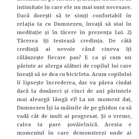
intimitate în care ele nu mai sunt necesare.
Dacă dorești să te simți confortabil în
relația ta cu Dumnezeu, învață să stai în
meditație și în tăcere în prezența Lui. 2)
Tăcerea îți testează credința. De câtă
credință ai nevoie când cineva îți
călăuzește fiecare pas? E ca și cum un
părinte ar alerga alături de copilul lui care
învață să se dea cu bicicleta. Acum copilului
îi lipsește încrederea, dar va părea ciudat
dacă la douăzeci și cinci de ani părintele
mai aleargă lângă el! La un moment dat,
Dumnezeu Își ia mâinile de pe ghidon ca să
vadă cât de mult ai progresat. Și o vreme,
calea ta pare șovăielnică. Acesta e
momentul în care demonstrezi unde ai