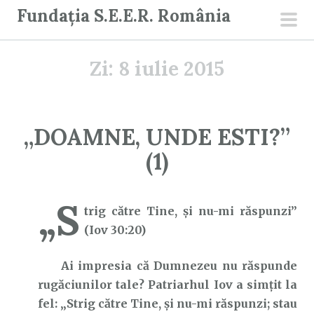
S
Fundația S.E.E.R. România
a
men
r
prin
Zi:
8 iulie 2015
i
l
a
c
„DOAMNE, UNDE ESTI?”
o
(1)
n
ț
i
„S
trig către Tine, şi nu-mi răspunzi”
n
(Iov 30:20)
u
t
Ai impresia că Dumnezeu nu răspunde
rugăciunilor tale? Patriarhul Iov a simțit la
fel: „Strig către Tine, şi nu-mi răspunzi; stau