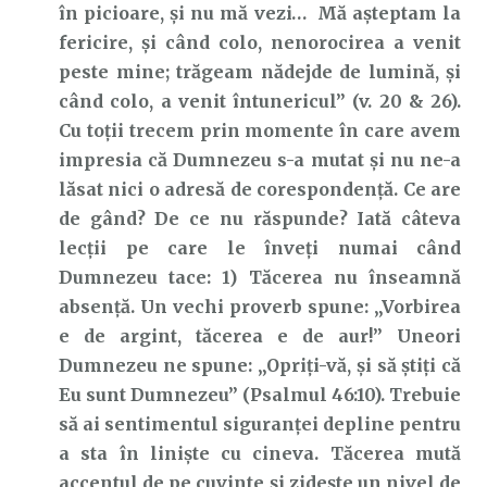
în picioare, şi nu mă vezi… Mă aşteptam la
fericire, şi când colo, nenorocirea a venit
peste mine; trăgeam nădejde de lumină, şi
când colo, a venit întunericul” (v. 20 & 26).
Cu toții trecem prin momente în care avem
impresia că Dumnezeu s-a mutat și nu ne-a
lăsat nici o adresă de corespondență. Ce are
de gând? De ce nu răspunde? Iată câteva
lecții pe care le înveți numai când
Dumnezeu tace: 1) Tăcerea nu înseamnă
absență. Un vechi proverb spune: „Vorbirea
e de argint, tăcerea e de aur!” Uneori
Dumnezeu ne spune: „Opriţi-vă, şi să ştiţi că
Eu sunt Dumnezeu” (Psalmul 46:10). Trebuie
să ai sentimentul siguranței depline pentru
a sta în liniște cu cineva. Tăcerea mută
accentul de pe cuvinte și zidește un nivel de