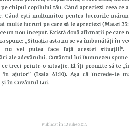
 pe chipul copilului tău. Când apreciezi ceea ce ai
e. Când ești mulțumitor pentru lucrurile măru
ai multe lucruri pe care să le apreciezi (Matei 25:
uce un nou început. Există două afirmații pe care n
ma spune: „Situația asta nu se va îmbunătăți în vec
ă nu vei putea face faţă acestei situaţii!”
ări ale adevărului. Cuvântul lui Dumnezeu spune c
 ce treci printr-o situație, El îți promite să te „
ă în ajutor” (Isaia 41:10). Așa că încrede-te m
i în Cuvântul Lui.
Publicat în
12 iulie 2015