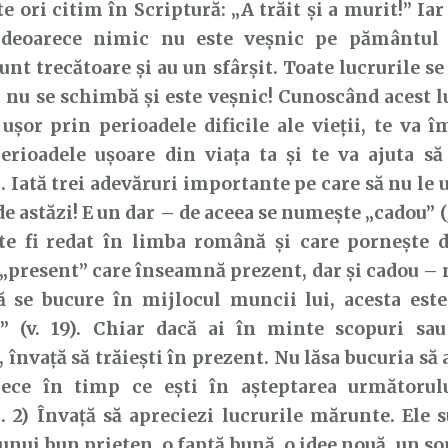
ri citim în Scriptură: „A trăit şi a murit!’’ Iar 
deoarece nimic nu este veșnic pe pământul 
sunt trecătoare și au un sfârșit. Toate lucrurile 
u se schimbă și este veșnic! Cunoscând acest l
ușor prin perioadele dificile ale vieții, te va î
erioadele ușoare din viața ta și te va ajuta să
Iată trei adevăruri importante pe care să nu le ui
 de astăzi! E un dar – de aceea se numește „cadou” 
te fi redat în limba română și care pornește d
„present” care înseamnă prezent, dar și cadou – 
ă se bucure în mijlocul muncii lui, acesta est
 (v. 19). Chiar dacă ai în minte scopuri sau
 învață să trăiești în prezent. Nu lăsa bucuria să 
lece în timp ce ești în așteptarea următoru
 2) Învață să apreciezi lucrurile mărunte. Ele s
unui bun prieten, o faptă bună, o idee nouă, un s