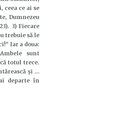
, ceea ce ai se
nte, Dumnezeu
23). 3) Fiecare
u trebuie să le
i!” Iar a doua:
. Ambele sunt
ă totul trece.
întărească și …
ai departe în