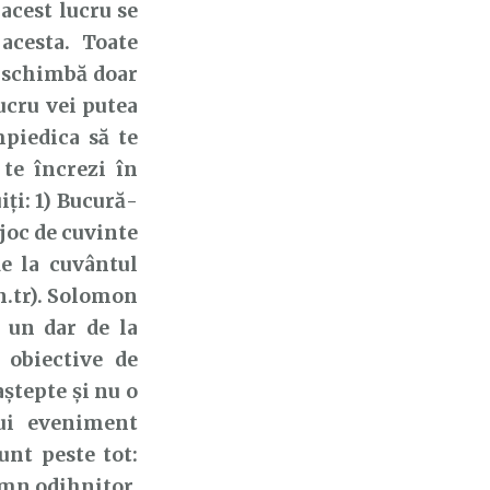
acest lucru se
acesta. Toate
se schimbă doar
ucru vei putea
mpiedica să te
 te încrezi în
ți: 1) Bucură-
(joc de cuvinte
e la cuvântul
n.tr). Solomon
e un dar de la
 obiective de
aștepte și nu o
lui eveniment
unt peste tot:
omn odihnitor,