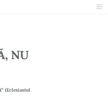
men
prin
Ă, NU
i” (Eclesiastul