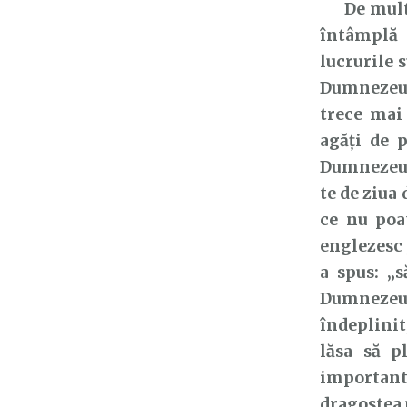
De multe o
întâmplă 
lucrurile 
Dumnezeu n
trece mai 
agăți de p
Dumnezeu. 
te de ziua
ce nu poa
englezesc 
a spus: „s
Dumnezeu”
îndeplinit,
lăsa să p
important.
dragostea 