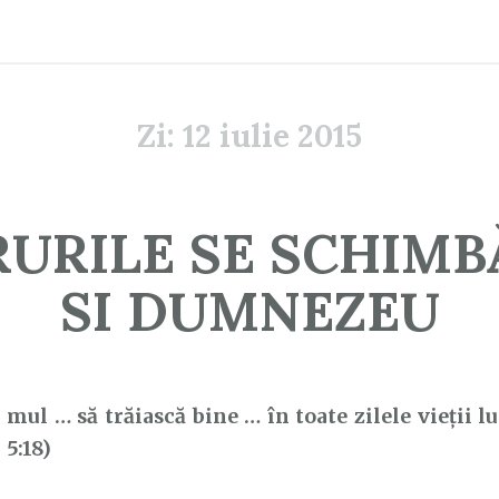
Zi:
12 iulie 2015
URILE SE SCHIMB
SI DUMNEZEU
mul … să trăiască bine … în toate zilele vieţii lu
5:18)