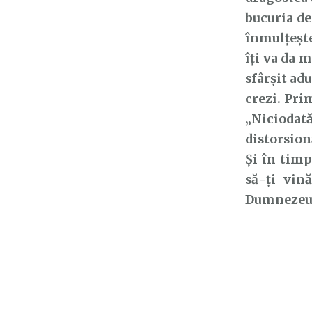
bucuria de
înmulțeșt
îți va da m
sfârșit ad
crezi. Pri
„Niciodat
distorsion
Și în timp
să-ți vin
Dumnezeu ș