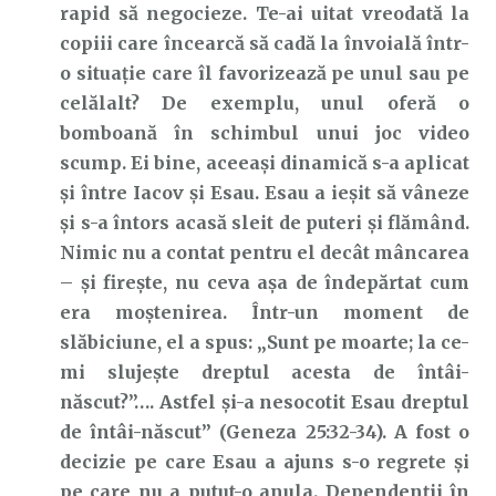
rapid să negocieze. Te-ai uitat vreodată la
copiii care încearcă să cadă la învoială într-
o situație care îl favorizează pe unul sau pe
celălalt? De exemplu, unul oferă o
bomboană în schimbul unui joc video
scump. Ei bine, aceeași dinamică s-a aplicat
și între Iacov și Esau. Esau a ieșit să vâneze
și s-a întors acasă sleit de puteri și flămând.
Nimic nu a contat pentru el decât mâncarea
– și firește, nu ceva așa de îndepărtat cum
era moștenirea. Într-un moment de
slăbiciune, el a spus: „Sunt pe moarte; la ce-
mi slujeşte dreptul acesta de întâi-
născut?”…. Astfel şi-a nesocotit Esau dreptul
de întâi-născut” (Geneza 25:32-34). A fost o
decizie pe care Esau a ajuns s-o regrete și
pe care nu a putut-o anula. Dependenții în