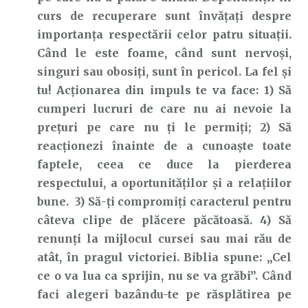
curs de recuperare sunt învățați despre
importanța respectării celor patru situații.
Când le este foame, când sunt nervoși,
singuri sau obosiți, sunt în pericol. La fel și
tu! Acționarea din impuls te va face: 1) Să
cumperi lucruri de care nu ai nevoie la
prețuri pe care nu ți le permiți; 2) Să
reacționezi înainte de a cunoaște toate
faptele, ceea ce duce la pierderea
respectului, a oportunităților și a relațiilor
bune. 3) Să-ți compromiți caracterul pentru
câteva clipe de plăcere păcătoasă. 4) Să
renunți la mijlocul cursei sau mai rău de
atât, în pragul victoriei. Biblia spune: „Cel
ce o va lua ca sprijin, nu se va grăbi”. Când
faci alegeri bazându-te pe răsplătirea pe