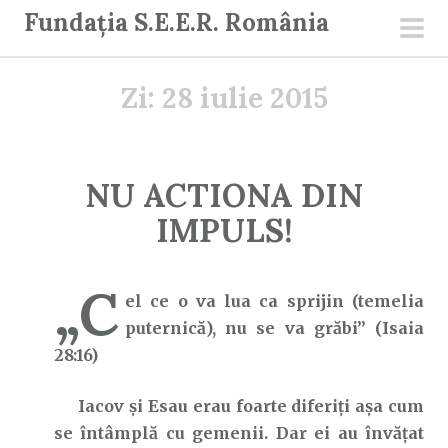
S
Fundația S.E.E.R. România
a
men
r
prin
Zi:
28 iulie 2015
i
l
a
c
NU ACTIONA DIN
o
IMPULS!
n
ț
i
„C
el ce o va lua ca sprijin (temelia
n
puternică), nu se va grăbi” (Isaia
u
28:16)
t
Iacov și Esau erau foarte diferiți așa cum
se întâmplă cu gemenii. Dar ei au învățat