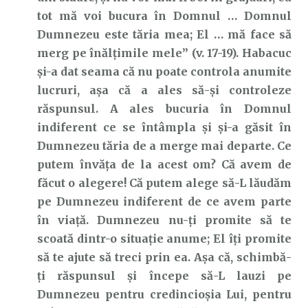
tot mă voi bucura în Domnul … Domnul
Dumnezeu este tăria mea; El … mă face să
merg pe înălţimile mele” (v. 17-19). Habacuc
și-a dat seama că nu poate controla anumite
lucruri, așa că a ales să-și controleze
răspunsul. A ales bucuria în Domnul
indiferent ce se întâmpla și și-a găsit în
Dumnezeu tăria de a merge mai departe. Ce
putem învăța de la acest om? Că avem de
făcut o alegere! Că putem alege să-L lăudăm
pe Dumnezeu indiferent de ce avem parte
în viață. Dumnezeu nu-ți promite să te
scoată dintr-o situație anume; El îți promite
să te ajute să treci prin ea. Așa că, schimbă-
ți răspunsul și începe să-L lauzi pe
Dumnezeu pentru credincioșia Lui, pentru