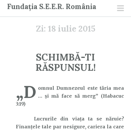
S
Fundația S.E.E.R. România
a
men
r
prin
Zi:
18 iulie 2015
i
l
a
c
SCHIMBĂ-TI
o
RĂSPUNSUL!
n
ț
i
„D
omnul Dumnezeul este tăria mea
n
… şi mă face să merg” (Habacuc
u
3:19)
t
Lucrurile din viața ta se năruie?
Finanțele tale par nesigure, cariera la care