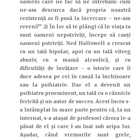
oameni care ne fac să ne întrebăm: cum
ne-am descurca dacă propria noastră
rezistență ar fi pusă la încercare – ne-am
reveni?” 2) În loc să te plângi că în viața ta
sunt oameni nepotriviți, începe să cauți
oameni potriviți. Ned Hallowell a crescut
cu un tată bipolar, apoi cu un tată vitreg
abuziv, cu o mamă alcoolică, și cu
dificultăți de învățare – o istorie care îi
duce adesea pe cei în cauză la închisoare
sau la psihiatrie. Dar el a devenit un
psihiatru proeminent, un tată cu o căsnicie
fericită și un autor de succes. Acest lucru s-
a întâmplat în mare parte pentru că, la un
internat, s-a atașat de profesori cărora le-a
păsat de el și care l-au luat sub aripa lor.
Așadar, când vremurile sunt grele,