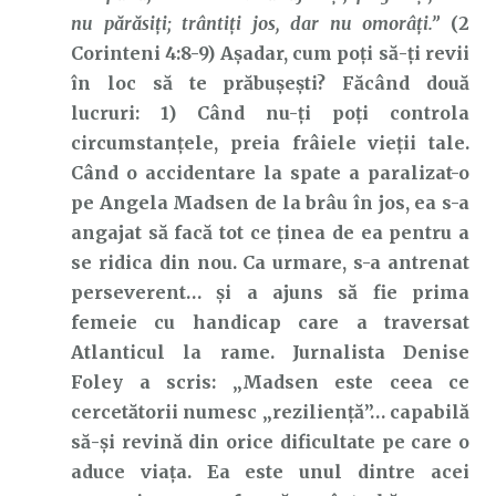
nu părăsiţi; trântiţi jos, dar nu omorâţi.”
(2
Corinteni 4:8-9) Așadar, cum poți să-ți revii
în loc să te prăbușești? Făcând două
lucruri: 1) Când nu-ți poți controla
circumstanțele, preia frâiele vieții tale.
Când o accidentare la spate a paralizat-o
pe Angela Madsen de la brâu în jos, ea s-a
angajat să facă tot ce ținea de ea pentru a
se ridica din nou. Ca urmare, s-a antrenat
perseverent… și a ajuns să fie prima
femeie cu handicap care a traversat
Atlanticul la rame. Jurnalista Denise
Foley a scris: „Madsen este ceea ce
cercetătorii numesc „reziliență”… capabilă
să-și revină din orice dificultate pe care o
aduce viața. Ea este unul dintre acei