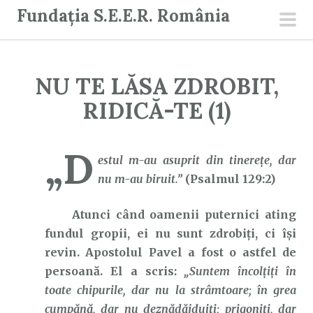
S
Fundația S.E.E.R. România
a
men
r
prin
i
NU TE LĂSA ZDROBIT,
l
a
RIDICĂ-TE (1)
c
o
„D
n
estul m-au asuprit din tinereţe, dar
ț
nu m-au biruit.”
(Psalmul 129:2)
i
Atunci când oamenii puternici ating
n
fundul gropii, ei nu sunt zdrobiți, ci își
u
revin. Apostolul Pavel a fost o astfel de
t
persoană. El a scris:
„Suntem încolţiţi în
toate chipurile, dar nu la strâmtoare; în grea
cumpănă, dar nu deznădăjduiţi; prigoniţi, dar