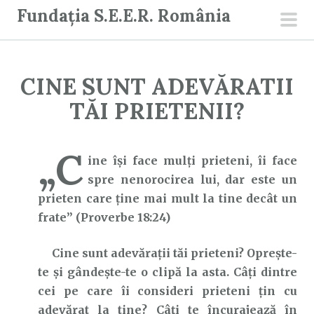
S
Fundația S.E.E.R. România
a
men
r
prin
i
CINE SUNT ADEVĂRATII
l
a
TĂI PRIETENII?
c
o
„C
n
ine îşi face mulţi prieteni, îi face
ț
spre nenorocirea lui, dar este un
i
prieten care ţine mai mult la tine decât un
n
frate” (Proverbe 18:24)
u
Cine sunt adevărații tăi prieteni? Oprește-
t
te și gândește-te o clipă la asta. Câți dintre
cei pe care îi consideri prieteni țin cu
adevărat la tine? Câți te încurajează în