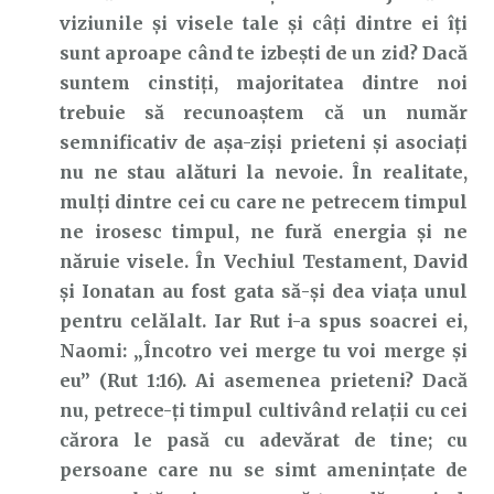
viziunile și visele tale și câți dintre ei îți
sunt aproape când te izbești de un zid? Dacă
suntem cinstiți, majoritatea dintre noi
trebuie să recunoaștem că un număr
semnificativ de așa-ziși prieteni și asociați
nu ne stau alături la nevoie. În realitate,
mulți dintre cei cu care ne petrecem timpul
ne irosesc timpul, ne fură energia și ne
năruie visele. În Vechiul Testament, David
și Ionatan au fost gata să-și dea viața unul
pentru celălalt. Iar Rut i-a spus soacrei ei,
Naomi: „Încotro vei merge tu voi merge şi
eu” (Rut 1:16). Ai asemenea prieteni? Dacă
nu, petrece-ți timpul cultivând relații cu cei
cărora le pasă cu adevărat de tine; cu
persoane care nu se simt amenințate de