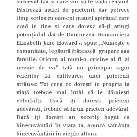
succesul tău și care vor să te vadă reușind.
Păstrează astfel de prietenii, dar petrece
timp serios cu oameni maturi spiritual care
cred în tine și care doresc să-ți atingi
potențialul dat de Dumnezeu. Romanciera
Elizabeth Jane Howard a spus: „Numește-o
comunitate, legătură frățească, grupare sau
familie. Oricum ai numi-o, oricine ai fi, ai
nevoie de ea.” Iată un principiu sigur
referitor la cultivarea unei prietenii
strânse: Tot ceea ce dorești în propria ta
viață trebuie mai întâi să le dăruiești
celorlalți. Dacă îți dorești prieteni
adevărați, trebuie să fii un prieten adevărat.
Dacă îți dorești un seceriș bogat cu
binecuvântări în viața ta, aruncă sămânța
binecuvântării în viețile altora.