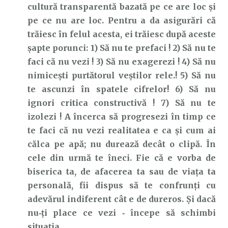
cultură transparentă bazată pe ce are loc și
pe ce nu are loc. Pentru a da asigurări că
trăiesc în felul acesta, ei trăiesc după aceste
șapte porunci: 1) Să nu te prefaci ! 2) Să nu te
faci că nu vezi ! 3) Să nu exagerezi ! 4) Să nu
nimicești purtătorul veștilor rele.! 5) Să nu
te ascunzi în spatele cifrelor! 6) Să nu
ignori critica constructivă ! 7) Să nu te
izolezi ! A încerca să progresezi în timp ce
te faci că nu vezi realitatea e ca și cum ai
călca pe apă; nu durează decât o clipă. În
cele din urmă te îneci. Fie că e vorba de
biserica ta, de afacerea ta sau de viața ta
personală, fii dispus să te confrunți cu
adevărul indiferent cât e de dureros. Și dacă
nu‑ți place ce vezi ‑ începe să schimbi
situația.