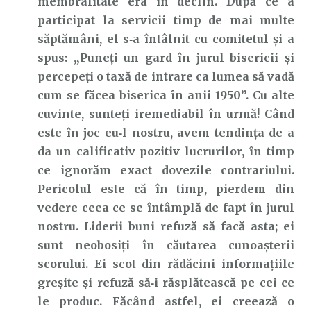
membralitate era în declin. După ce a
participat la servicii timp de mai multe
săptămâni, el s‑a întâlnit cu comitetul și a
spus: „Puneți un gard în jurul bisericii și
percepeți o taxă de intrare ca lumea să vadă
cum se făcea biserica în anii 1950”. Cu alte
cuvinte, sunteți iremediabil în urmă! Când
este în joc eu‑l nostru, avem tendința de a
da un calificativ pozitiv lucrurilor, în timp
ce ignorăm exact dovezile contrariului.
Pericolul este că în timp, pierdem din
vedere ceea ce se întâmplă de fapt în jurul
nostru. Liderii buni refuză să facă asta; ei
sunt neobosiți în căutarea cunoașterii
scorului. Ei scot din rădăcini informațiile
greșite și refuză să‑i răsplătească pe cei ce
le produc. Făcând astfel, ei creează o