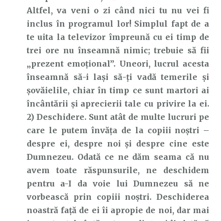
Altfel, va veni o zi când nici tu nu vei fi
inclus în programul lor! Simplul fapt de a
te uita la televizor împreună cu ei timp de
trei ore nu înseamnă nimic; trebuie să fii
„prezent emoţional”. Uneori, lucrul acesta
înseamnă să-i laşi să-ţi vadă temerile şi
şovăielile, chiar în timp ce sunt martori ai
încântării şi aprecierii tale cu privire la ei.
2) Deschidere. Sunt atât de multe lucruri pe
care le putem învăţa de la copiii noştri –
despre ei, despre noi şi despre cine este
Dumnezeu. Odată ce ne dăm seama că nu
avem toate răspunsurile, ne deschidem
pentru a-I da voie lui Dumnezeu să ne
vorbească prin copiii noştri. Deschiderea
noastră față de ei îi apropie de noi, dar mai