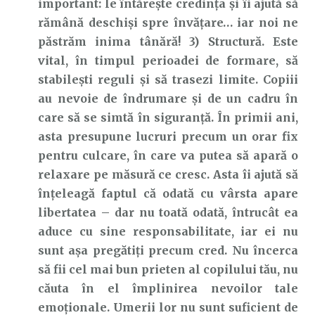
important: le întăreşte credinţa și îi ajută să
rămână deschişi spre învăţare… iar noi ne
păstrăm inima tânără! 3) Structură. Este
vital, în timpul perioadei de formare, să
stabileşti reguli şi să trasezi limite. Copiii
au nevoie de îndrumare şi de un cadru în
care să se simtă în siguranţă. În primii ani,
asta presupune lucruri precum un orar fix
pentru culcare, în care va putea să apară o
relaxare pe măsură ce cresc. Asta îi ajută să
înţeleagă faptul că odată cu vârsta apare
libertatea – dar nu toată odată, întrucât ea
aduce cu sine responsabilitate, iar ei nu
sunt aşa pregătiţi precum cred. Nu încerca
să fii cel mai bun prieten al copilului tău, nu
căuta în el împlinirea nevoilor tale
emoţionale. Umerii lor nu sunt suficient de