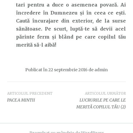
tari pentru a duce o asemenea povară. Ai
încredere în Dumnezeu şi în ceea ce eşti.
Caută încurajare din exterior, de la surse
sănătoase. Pe scurt, luptă-te să devii acel
părinte ferm şi blând pe care copilul tău
merită să-l aibă!
Publicat în
22 septembrie 2016
de
admin
Navigare
ARTICOLUL PRECEDENT
ARTICOLUL URMĂTOR
PACEA MINTII
LUCRURILE PE CARE LE
în
MERITĂ COPILUL TĂU (2)
articole
Propulsat cu mândrie de WordPress