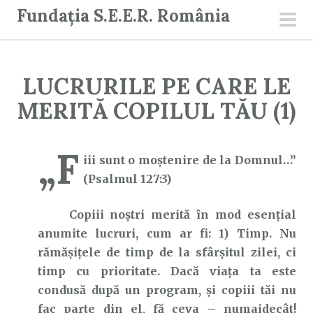
S
Fundația S.E.E.R. România
a
men
r
prin
i
LUCRURILE PE CARE LE
l
a
MERITĂ COPILUL TĂU (1)
c
o
„F
n
iii sunt o moştenire de la Domnul…”
ț
(Psalmul 127:3)
i
Copiii noştri merită în mod esențial
n
anumite lucruri, cum ar fi: 1) Timp. Nu
u
rămăşiţele de timp de la sfârşitul zilei, ci
t
timp cu prioritate. Dacă viaţa ta este
condusă după un program, şi copiii tăi nu
fac parte din el, fă ceva – numaidecât!