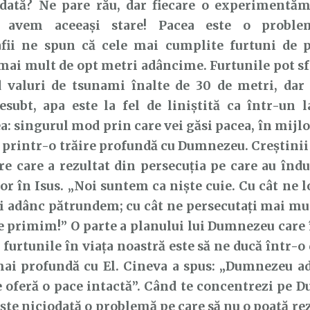
odată? Ne pare rău, dar fiecare o experimentă
avem aceeași stare! Pacea este o problem
fii ne spun că cele mai cumplite furtuni de 
 mai mult de opt metri adâncime. Furtunile pot sf
 valuri de tsunami înalte de 30 de metri, dar
subt, apa este la fel de liniștită ca într-un l
: singurul mod prin care vei găsi pacea, în mijlo
te printr-o trăire profundă cu Dumnezeu. Creștinii
re care a rezultat din persecuția pe care au îndu
lor în Isus. „Noi suntem ca niște cuie. Cu cât ne l
i adânc pătrundem; cu cât ne persecutați mai mul
 primim!” O parte a planului lui Dumnezeu care 
 furtunile în viața noastră este să ne ducă într-o
mai profundă cu El. Cineva a spus: „Dumnezeu a
ne oferă o pace intactă”. Când te concentrezi pe 
ște niciodată o problemă pe care să nu o poată rez