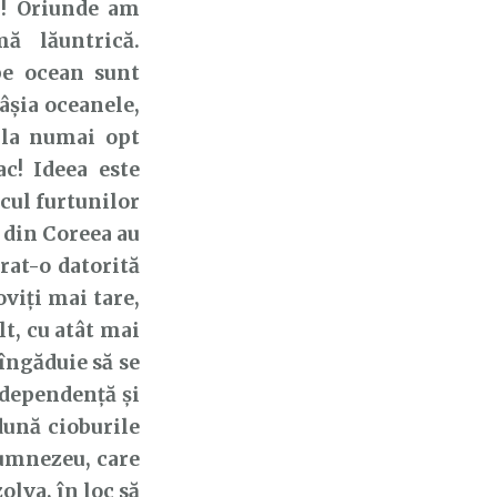
m! Oriunde am
ă lăuntrică.
pe ocean sunt
âșia oceanele,
 la numai opt
ac! Ideea este
cul furtunilor
 din Coreea au
rat-o datorită
oviți mai tare,
t, cu atât mai
îngăduie să se
 dependență și
dună cioburile
Dumnezeu, care
olva, în loc să