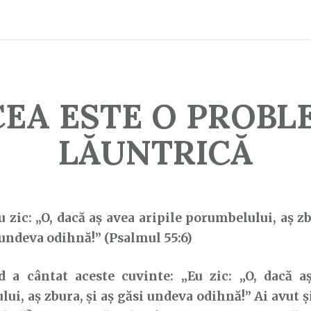
CEA ESTE O PROBL
LĂUNTRICĂ
u zic: „O, dacă aş avea aripile porumbelului, aş zb
undeva odihnă!” (Psalmul 55:6)
ântat aceste cuvinte: „Eu zic: „O, dacă aş
ui, aş zbura, şi aş găsi undeva odihnă!” Ai avut și