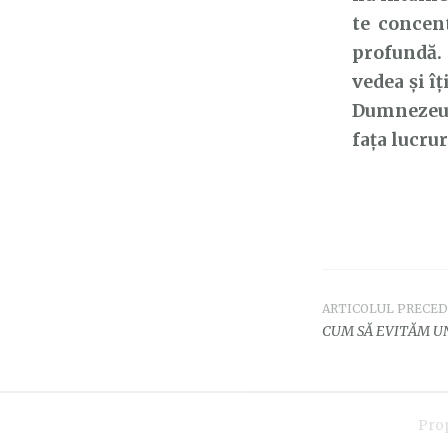
te concen
profundă. 
vedea și îț
Dumnezeul 
fața lucrur
ARTICOLUL PRECE
Navigar
CUM SĂ EVITĂM UN
în
articole
Pro