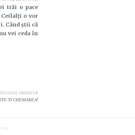
i trăi o pace
Ceilalți o vor
i. Când știi că
nu vei ceda în
RTICOLUL URMĂTOR
STE-TI CHEMAREA!
.com
.