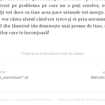
trezi pe problema pe care nu o poți rezolva, ve
Și vei duce cu tine acea pace oriunde vei merge. 
i vor căuta sfatul când vor trece și ei prin necazur
din lăuntrul tău domnește mai presus de tine, 
ilor care te înconjoară!
Publicat în
9 decembrie 2016
de
admin
DENT
A
e
 „NAUFRAGIU” (3)
ÎMPLINE
pulsat cu mândrie de WordPress
~
Tema: Scrawl de
WordPress