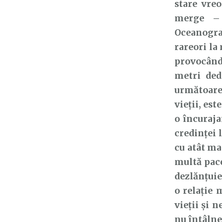
stare vre
merge – 
Oceanogra
rareori la
provocând
metri dede
următoarea
vieții, es
o încuraja
credinței 
cu atât ma
multă pace
dezlănțuie
o relație 
vieții și 
nu întâlne