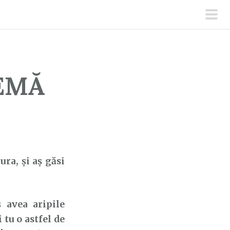
men
prin
EMĂ
ura, şi aş găsi
 avea aripile
 tu o astfel de